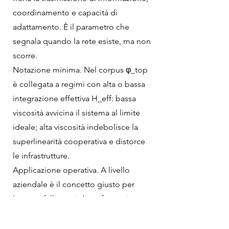
coordinamento e capacità di
adattamento. È il parametro che
segnala quando la rete esiste, ma non
scorre.
Notazione minima. Nel corpus φ_top
è collegata a regimi con alta o bassa
integrazione effettiva H_eff: bassa
viscosità avvicina il sistema al limite
ideale; alta viscosità indebolisce la
superlinearità cooperativa e distorce
le infrastrutture.
Applicazione operativa. A livello
aziendale è il concetto giusto per
leggere fallimenti di trasformazione
digitale, interoperabilità debole,
reporting incoerente, eccesso di silos