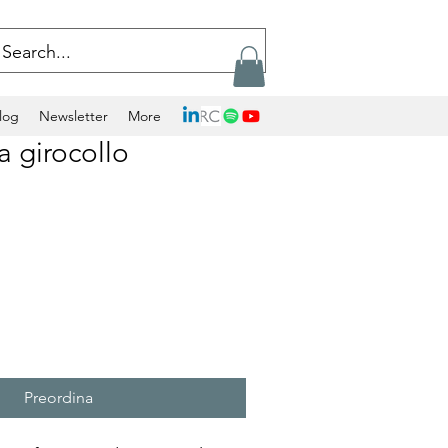
log
Newsletter
More
a girocollo
Preordina