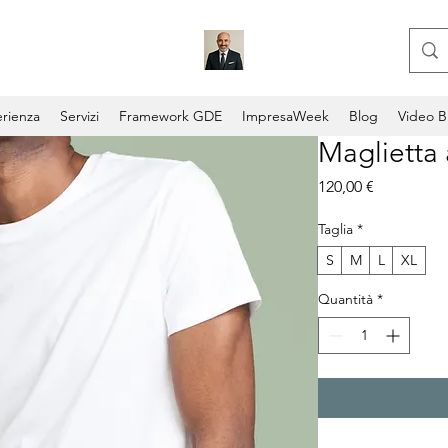
rienza
Servizi
Framework GDE
ImpresaWeek
Blog
Video B
Maglietta 
Prezzo
120,00 €
Taglia
*
S
M
L
XL
Quantità
*