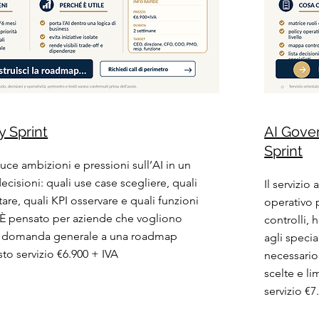
y Sprint
AI Gove
Sprint
duce ambizioni e pressioni sull’AI in un
ecisioni: quali use case scegliere, quali
Il servizio
tare, quali KPI osservare e quali funzioni
operativo p
 È pensato per aziende che vogliono
controlli,
a domanda generale a una roadmap
agli specia
sto servizio €6.900 + IVA
necessario
scelte e li
servizio €7