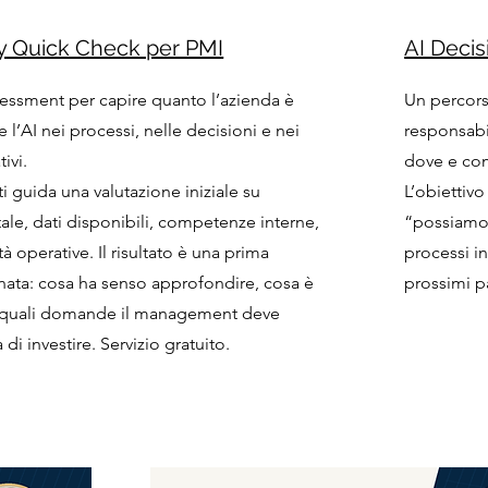
ty Quick Check per PMI
AI Deci
essment per capire quanto l’azienda è
Un percors
e l’AI nei processi, nelle decisioni e nei
responsabi
tivi.
dove e com
ti guida una valutazione iniziale su
L’obiettiv
tale, dati disponibili, competenze interne,
“possiamo 
ità operative. Il risultato è una prima
processi in
ata: cosa ha senso approfondire, cosa è
prossimi p
 quali domande il management deve
 di investire. Servizio gratuito.