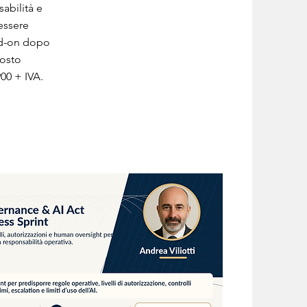
sabilità e
essere
d-on dopo
Costo
00 + IVA.