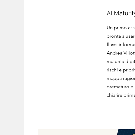
AI Maturi
Un primo ass
pronta a usar
flussi informa
Andrea Viliot
maturità digi
rischi e prior
mappa ragion
prematuro e
chiarire prima