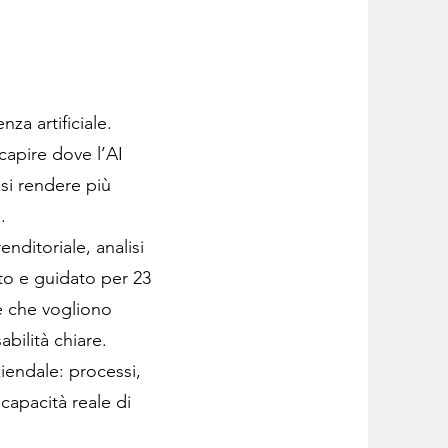
nza artificiale.
capire dove l’AI
ssi rendere più
.
nditoriale, analisi
to e guidato per 23
e che vogliono
bilità chiare.
iendale: processi,
 capacità reale di