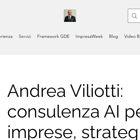
rienza
Servizi
Framework GDE
ImpresaWeek
Blog
Video B
Andrea Viliotti:
consulenza AI p
imprese, strateg