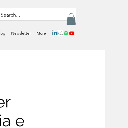
log
Newsletter
More
er
ia e