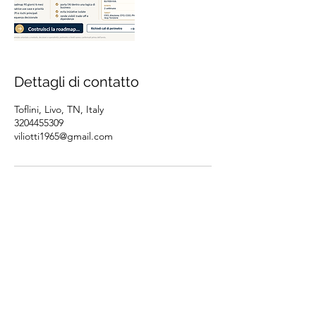
Dettagli di contatto
Toflini, Livo, TN, Italy
3204455309
viliotti1965@gmail.com
Contatta Andrea 
Viliotti
Nome
*