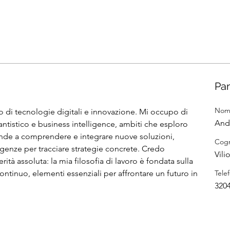
Pa
Nom
di tecnologie digitali e innovazione. Mi occupo di 
And
uantistico e business intelligence, ambiti che esploro 
ende a comprendere e integrare nuove soluzioni, 
Cog
igenze per tracciare strategie concrete. Credo 
Vilio
tà assoluta: la mia filosofia di lavoro è fondata sulla 
ntinuo, elementi essenziali per affrontare un futuro in 
Tele
320