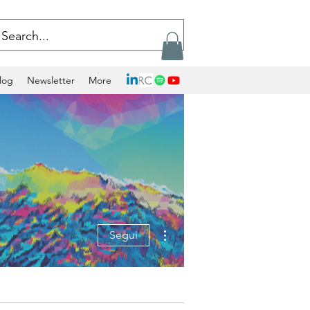
log
Newsletter
More
Altre azioni
Segui