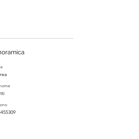
noramica
e
rea
nome
tti
fono
4455309