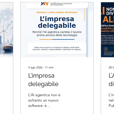
4 ago 2026
∙
11
min
28 
L’impresa
L
delegabile
di
L’AI agentica non è
L’i
soltanto un nuovo
nel
software: è
Pu
un’infrastruttura di
Am