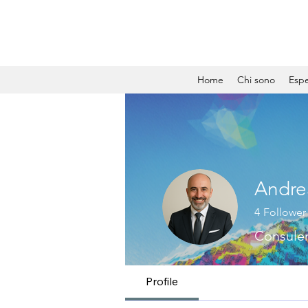
Home
Chi sono
Espe
Andrea
4
Follower
Consulen
Profile