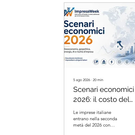
5 ago 2026
∙
20
min
Scenari economici
2026: il costo del
rischio per le
Le imprese italiane
imprese italiane
entrano nella seconda
metà del 2026 con
occupazione elevata,