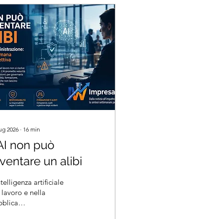
lug 2026
∙
16
min
’AI non può
ventare un alibi
ntelligenza artificiale
 lavoro e nella
bblica
ministrazione non può