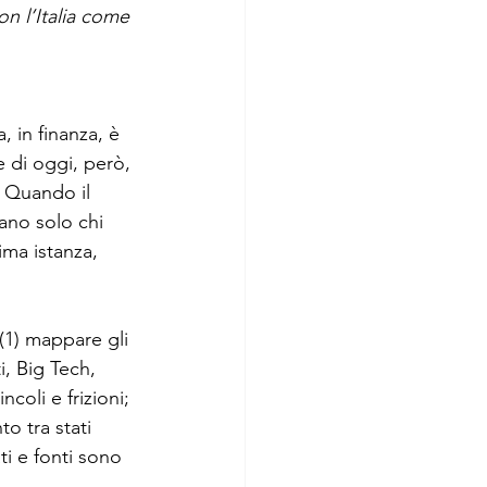
n l’Italia come 
ImpresaWeek
 in finanza, è 
e di oggi, però, 
. Quando il 
ano solo chi 
ima istanza, 
(1) mappare gli 
, Big Tech, 
coli e frizioni; 
o tra stati 
ti e fonti sono 