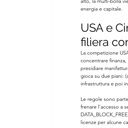
alto, la multi-bolla 
energia e capitale.
USA e Cin
filiera c
La competizione USA‑
concentrare finanza, 
presidiare manifattura
gioca su due piani: (
infrastruttura e poi i
Le regole sono parte
frenare l’accesso a s
DATA_BLOCK_FREEZE è
licenze per alcune c