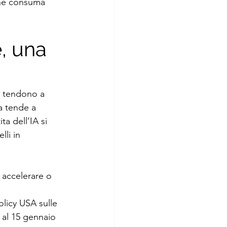
 che consuma 
, una 
i tendono a 
a tende a 
ta dell’IA si 
li in 
 accelerare o 
icy USA sulle 
 al 15 gennaio 