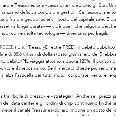
ro e Treasuries una «cassaforte» credibile, gli Stati Un
nanziano deficit a condizioni gestibili. Se l’assorbimento 
ucia o frizioni geopolitiche), il costo del capitale sale. E q
li asset «a lunga durata» — cioè quelli che valgono perc
tempo, come molta tecnologia — diventano più fragili.
REEZE 
(fonti: TreasuryDirect e FRED), il debito pubblic
ne di 38,6 trilioni di dollari (dato giornaliero del 5 febbr
orto debito/PIL viaggia attorno a quota 120%. Il punto n
l punto è il meccanismo. Se il mercato chiede più rendim
si alza l’asticella per tutti: mutui, corporate, venture, e 
za tra «bolla di prezzo» e «strategia». Anche se i prezzi az
i dei data center e gli ordini di chip continuano finché l
e invece il canale Treasuries‑dollaro impone un costo del c