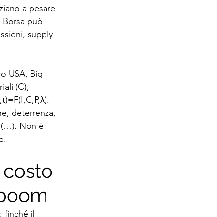
niziano a pesare 
n Borsa può 
essioni, supply 
ro USA, Big 
ali (C), 
t)=F(I,C,P,λ). 
ne, deterrenza, 
el(…). Non è 
e.
 costo 
l boom
finché il 