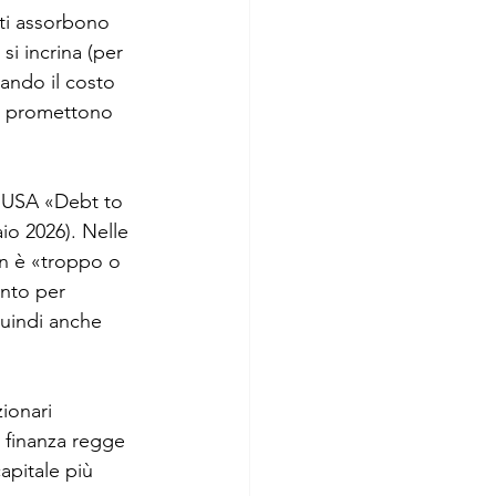
iti assorbono 
si incrina (per 
uando il costo 
hé promettono 
o USA «Debt to 
aio 2026). Nelle 
on è «troppo o 
ento per 
quindi anche 
ionari 
a finanza regge 
apitale più 