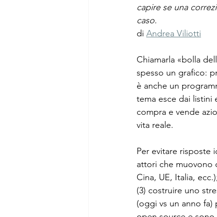
capire se una correz
caso.
Analisi sociali
Comunicaz
di 
Andrea Viliotti
Chiamarla «bolla dell
spesso un grafico: pr
è anche un programma 
tema esce dai listini
compra e vende azioni
vita reale.
Per evitare risposte 
attori che muovono o
Cina, UE, Italia, ecc.
(3) costruire uno str
(oggi vs un anno fa) 
open source e sono c