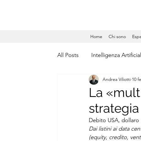
Home
Chi sono
Espe
All Posts
Intelligenza Artificia
Andrea Viliotti
10 f
Gestione Aziendale
Dat
La «multi
strategia
Social Media Management
Debito USA, dollaro 
Dai listini ai data cen
Calcolo quantistico
Qua
(equity, credito, ven