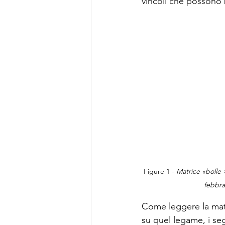
vincoli che possono 
Figure 1 - 
Matrice «bolle ×
febbra
Come leggere la matr
su quel legame, i seg