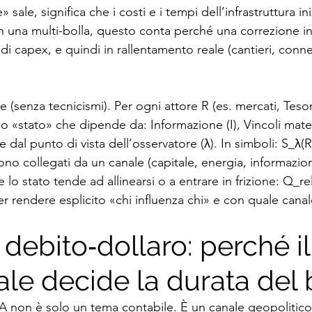
 sale, significa che i costi e i tempi dell’infrastruttura i
 In una multi-bolla, questo conta perché una correzione i
o di capex, e quindi in rallentamento reale (cantieri, conn
e (senza tecnicismi). Per ogni attore R (es. mercati, Teso
 «stato» che dipende da: Informazione (I), Vincoli materi
 e dal punto di vista dell’osservatore (λ). In simboli: S_λ(R,
no collegati da un canale (capitale, energia, informazio
 lo stato tende ad allinearsi o a entrare in frizione: Q_r
 rendere esplicito «chi influenza chi» e con quale canal
o debito‑dollaro: perché il
tale decide la durata de
A non è solo un tema contabile. È un canale geopolitico: 