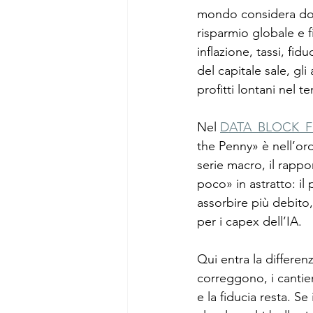
mondo considera dolla
risparmio globale e fi
inflazione, tassi, fid
del capitale sale, g
profitti lontani nel 
Nel 
DATA_BLOCK_F
the Penny» è nell’ordi
serie macro, il rapp
poco» in astratto: i
assorbire più debito, 
per i capex dell’IA.
Qui entra la differen
correggono, i cantier
e la fiducia resta. S