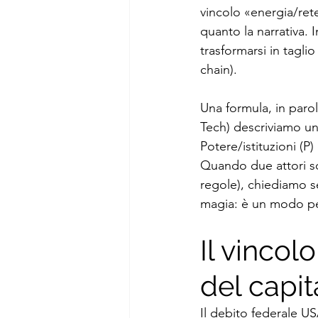
vincolo «energia/rete»
quanto la narrativa.
trasformarsi in tagli
chain).
Una formula, in parol
Tech) descriviamo uno
Potere/istituzioni (P)
Quando due attori so
regole), chiediamo se
magia: è un modo per
Il vincol
del capi
Il debito federale US