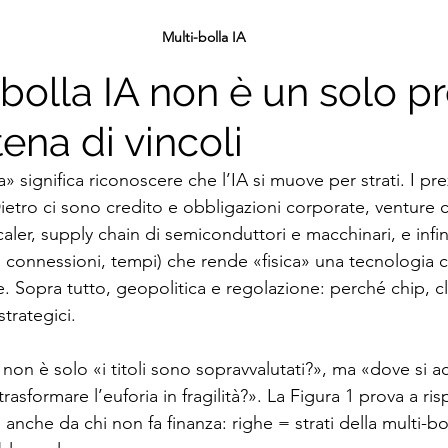
Multi-bolla IA
bolla IA non è un solo pr
ena di vincoli
a» significa riconoscere che l’IA si muove per strati. I pre
ietro ci sono credito e obbligazioni corporate, venture c
aler, supply chain di semiconduttori e macchinari, e infine
 connessioni, tempi) che rende «fisica» una tecnologia 
. Sopra tutto, geopolitica e regolazione: perché chip, cl
strategici.
non è solo «i titoli sono sopravvalutati?», ma «dove si a
rasformare l’euforia in fragilità?». La Figura 1 prova a r
 anche da chi non fa finanza: righe = strati della multi-bo