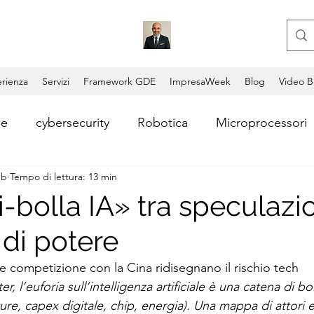
rienza
Servizi
Framework GDE
ImpresaWeek
Blog
Video B
le
cybersecurity
Robotica
Microprocessori
eb
Tempo di lettura: 13 min
i
Consulente aziendale
Coding
Copilot
-bolla IA» tra speculazi
 di potere
Video AI
Lead Generation
Consulenza AI
e competizione con la Cina ridisegnano il rischio tech
ter, l’euforia sull’intelligenza artificiale è una catena di b
ntum Computing
Blockchain
Permissionless Bl
ture, capex digitale, chip, energia). Una mappa di attori e 