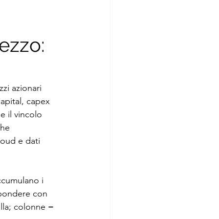
ezzo: 
zzi azionari 
apital, capex 
 il vincolo 
che 
oud e dati 
ccumulano i 
ispondere con 
lla; colonne = 