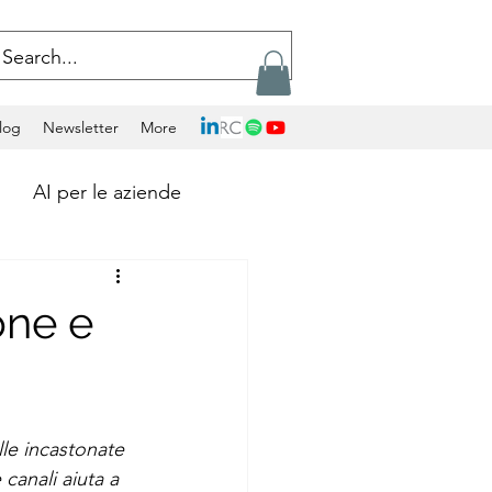
log
Newsletter
More
AI per le aziende
Calcolo Exascale
one e
Artificial Intelligence
olle incastonate 
ockchains
canali aiuta a 