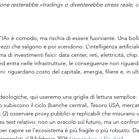
ione resterebbe «trading» o diventerebbe stress reale, co
ione social
Industry 5.0
Rassegna Stampa AI
’IA» è comodo, ma rischia di essere fuorviante. Una bolla,
ezzi che salgono e poi scendono. L’intelligenza artificial
di investimenti fisici: data center, reti, elettricità, chip
 ed entra nelle infrastrutture, le conseguenze non riguard
: riguardano costo del capitale, energia, filiere e, in ult
ideologiche, qui useremo una griglia di lettura semplice: 
 subiscono il ciclo (banche centrali, Tesoro USA, mercati
); (2) osservare proxy pubblici e replicabili che misurano vin
ess test relativo: non un oracolo sul futuro, ma un confront
per capire se l’ecosistema è più fragile o più robusto. Da
ongelati al 9 febbraio 2026 (
appendice e file dati
).