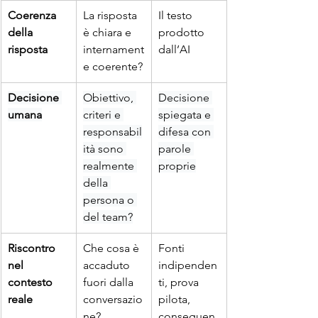
Coerenza 
La risposta 
Il testo 
della 
è chiara e 
prodotto 
risposta
internament
dall’AI
e coerente?
Decisione 
Obiettivo, 
Decisione 
umana
criteri e 
spiegata e 
responsabil
difesa con 
ità sono 
parole 
realmente 
proprie
della 
persona o 
del team?
Riscontro 
Che cosa è 
Fonti 
nel 
accaduto 
indipenden
contesto 
fuori dalla 
ti, prova 
reale
conversazio
pilota, 
ne?
conseguen