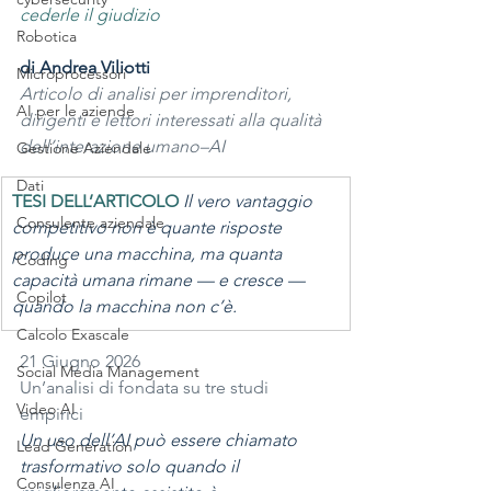
cederle il giudizio
Robotica
di 
Andrea Viliotti
Microprocessori
Articolo di analisi per imprenditori, 
AI per le aziende
dirigenti e lettori interessati alla qualità 
dell’interazione umano–AI
Gestione Aziendale
Dati
TESI DELL’ARTICOLO 
Il vero vantaggio 
Consulente aziendale
competitivo non è quante risposte 
produce una macchina, ma quanta 
Coding
capacità umana rimane — e cresce — 
Copilot
quando la macchina non c’è.
Calcolo Exascale
21 Giugno 2026
Social Media Management
Un’analisi di fondata su tre studi 
Video AI
empirici
Un uso dell’AI può essere chiamato 
Lead Generation
trasformativo solo quando il 
Consulenza AI