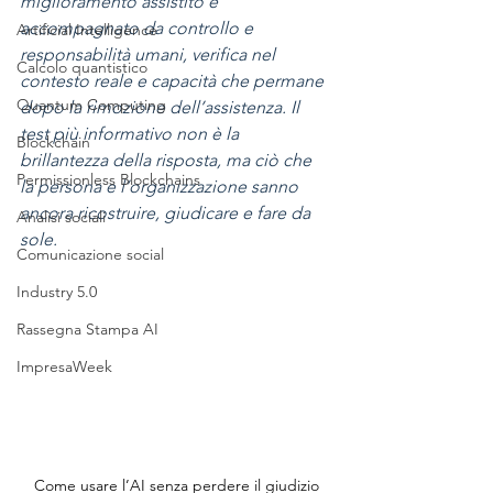
miglioramento assistito è 
accompagnato da controllo e 
Artificial Intelligence
responsabilità umani, verifica nel 
Calcolo quantistico
contesto reale e capacità che permane 
Quantum Computing
dopo la rimozione dell’assistenza. Il 
test più informativo non è la 
Blockchain
brillantezza della risposta, ma ciò che 
Permissionless Blockchains
la persona e l’organizzazione sanno 
ancora ricostruire, giudicare e fare da 
Analisi sociali
sole.
Comunicazione social
Industry 5.0
Rassegna Stampa AI
ImpresaWeek
Come usare l’AI senza perdere il giudizio