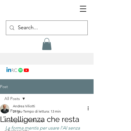
Post
All Posts
Andrea Viliotti
All Posts
21 giu
Tempo di lettura: 13 min
L’intelligenza che resta
Intelligenza Artificiale
La forma mentis per usare l’AI senza 
cybersecurity