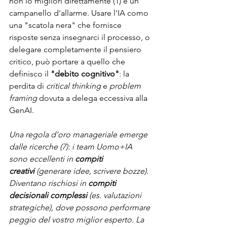
non lo migliori direttamente (1) è un 
campanello d'allarme. Usare l'IA como 
una "scatola nera" che fornisce 
risposte senza insegnarci il processo, o 
delegare completamente il pensiero 
critico, può portare a quello che 
definisco il 
"debito cognitivo"
: la 
perdita di 
critical thinking
 e 
problem 
framing
 dovuta a delega eccessiva alla 
GenAI.
Una regola d'oro manageriale emerge 
dalle ricerche (7): i team Uomo+IA 
sono eccellenti in 
compiti 
creativi
 (generare idee, scrivere bozze). 
Diventano rischiosi in 
compiti 
decisionali complessi
 (es. valutazioni 
strategiche), dove possono performare 
peggio del vostro miglior esperto. La 