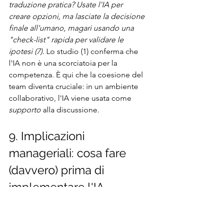
traduzione pratica? Usate l'IA per 
creare opzioni, ma lasciate la decisione 
finale all'umano, magari usando una 
"check-list" rapida per validare le 
ipotesi (7).
 Lo studio (1) conferma che 
l'IA non è una scorciatoia per la 
competenza. È qui che la coesione del 
team diventa cruciale: in un ambiente 
collaborativo, l'IA viene usata come 
supporto
 alla discussione.
9. Implicazioni 
manageriali: cosa fare 
(davvero) prima di 
implementare l'IA
Prima di tutto, ciò che non si misura 
non si gestisce.
 I risultati di questa 