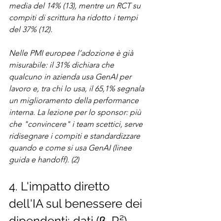
media del 14% (13), mentre un RCT su 
compiti di scrittura ha ridotto i tempi 
del 37% (12).
Nelle PMI europee l’adozione è già 
misurabile: il 31% dichiara che 
qualcuno in azienda usa GenAI per 
lavoro e, tra chi lo usa, il 65,1% segnala 
un miglioramento della performance 
interna. La lezione per lo sponsor: più 
che "convincere" i team scettici, serve 
ridisegnare i compiti e standardizzare 
quando e come si usa GenAI (linee 
guida e handoff). (2)
4. L'impatto diretto 
dell'IA sul benessere dei 
dipendenti: dati (β, R²)