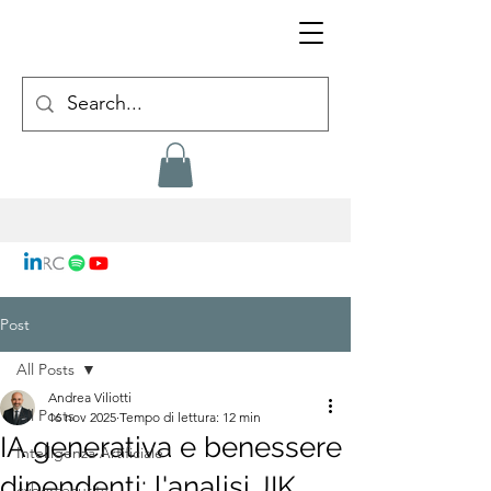
Post
All Posts
Andrea Viliotti
All Posts
16 nov 2025
Tempo di lettura: 12 min
IA generativa e benessere
Intelligenza Artificiale
dipendenti: l'analisi JIK
cybersecurity