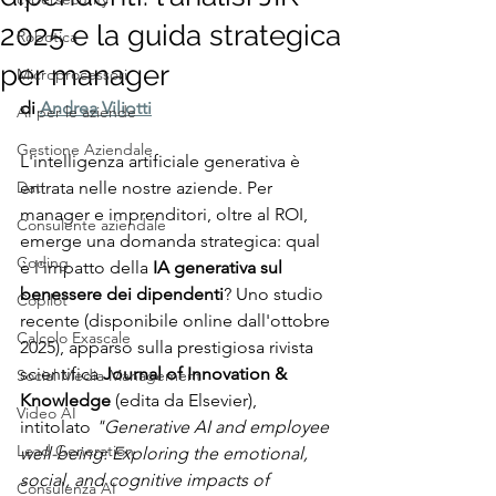
2025 e la guida strategica
Robotica
per manager
Microprocessori
di 
Andrea Viliotti
AI per le aziende
Gestione Aziendale
L'intelligenza artificiale generativa è 
Dati
entrata nelle nostre aziende. Per 
manager e imprenditori, oltre al ROI, 
Consulente aziendale
emerge una domanda strategica: qual 
Coding
è l'impatto della 
IA generativa sul 
benessere dei dipendenti
? Uno studio 
Copilot
recente (disponibile online dall'ottobre 
Calcolo Exascale
2025), apparso sulla prestigiosa rivista 
scientifica 
Journal of Innovation & 
Social Media Management
Knowledge
 (edita da Elsevier), 
Video AI
intitolato 
"Generative AI and employee 
Lead Generation
well-being: Exploring the emotional, 
social, and cognitive impacts of 
Consulenza AI