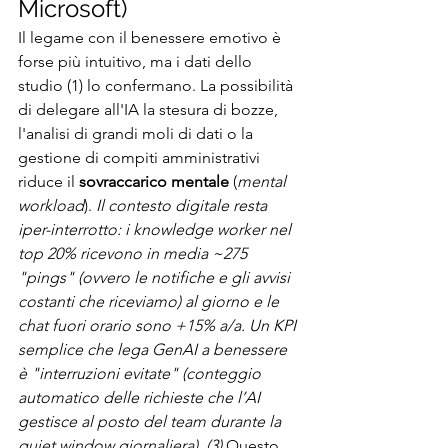
Microsoft)
Il legame con il benessere emotivo è 
forse più intuitivo, ma i dati dello 
studio (1) lo confermano. La possibilità 
di delegare all'IA la stesura di bozze, 
l'analisi di grandi moli di dati o la 
gestione di compiti amministrativi 
riduce il 
sovraccarico mentale
 (
mental 
workload
). 
Il contesto digitale resta 
iper-interrotto: i knowledge worker nel 
top 20% ricevono in media ~275 
"pings" (ovvero le notifiche e gli avvisi 
costanti che riceviamo) al giorno e le 
chat fuori orario sono +15% a/a. Un KPI 
semplice che lega GenAI a benessere 
è "interruzioni evitate" (conteggio 
automatico delle richieste che l’AI 
gestisce al posto del team durante la 
quiet window giornaliera). (3)
 Questo 