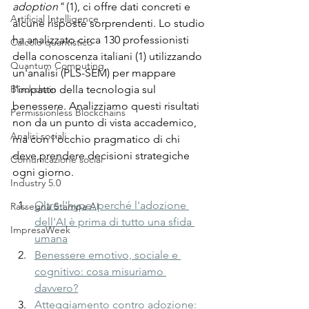
adoption"
 (1), ci offre dati concreti e 
Artificial Intelligence
alcune risposte sorprendenti. Lo studio 
ha analizzato circa 130 professionisti 
Calcolo quantistico
della conoscenza italiani (1) utilizzando 
Quantum Computing
un'analisi (PLS-SEM) per mappare 
Blockchain
l'impatto della tecnologia sul 
benessere. Analizziamo questi risultati 
Permissionless Blockchains
non da un punto di vista accademico, 
Analisi sociali
ma con l'occhio pragmatico di chi 
deve prendere decisioni strategiche 
Comunicazione social
ogni giorno.
Industry 5.0
Oltre l'hype: perché l'adozione 
Rassegna Stampa AI
dell'AI è prima di tutto una sfida 
ImpresaWeek
umana
Benessere emotivo, sociale e 
cognitivo: cosa misuriamo 
davvero?
Atteggiamento contro adozione: 