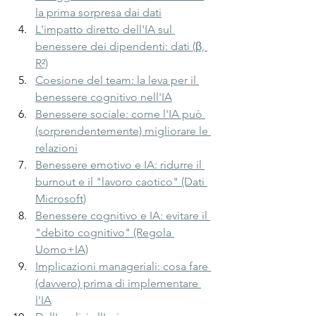
la prima sorpresa dai dati
L'impatto diretto dell'IA sul 
benessere dei dipendenti: dati (β, 
R²)
Coesione del team: la leva per il 
benessere cognitivo nell'IA
Benessere sociale: come l'IA può 
(sorprendentemente) migliorare le 
relazioni
Benessere emotivo e IA: ridurre il 
burnout e il "lavoro caotico" (Dati 
Microsoft)
Benessere cognitivo e IA: evitare il 
"debito cognitivo" (Regola 
Uomo+IA)
Implicazioni manageriali: cosa fare 
(davvero) prima di implementare 
l'IA