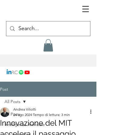
Post
All Posts
Andrea Viliotti
All Posts
24 ago 2024
Tempo di lettura: 3 min
Innovazione del MIT
Intelligenza Artificiale
accelera il passaggio
cybersecurity