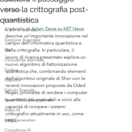
verso la crittografia post-
Robotica
quantistica
Microprocessori
L'articolo di 
Adam Zewe su MIT News
AI per le aziende
descrive un'importante innovazione nel 
Gestione Aziendale
campo dell'informatica quantistica e 
Dati
della crittografia. In particolare, il 
lavoro di ricerca presentato esplora un 
Consulente aziendale
nuovo algoritmo di fattorizzazione 
Coding
quantistica che, combinando elementi 
dell'algoritmo originale di Shor con le 
Copilot
recenti innovazioni proposte da Oded 
Calcolo Exascale
Regev, promette di rendere i computer 
quantistici più praticabili e vicini alla 
Social Media Management
capacità di rompere i sistemi 
Video AI
crittografici attualmente in uso, come 
Lead Generation
l'RSA.
Consulenza AI