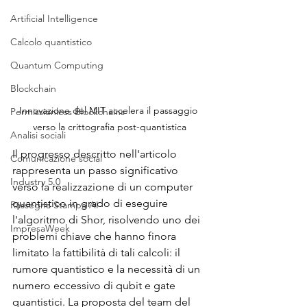
Artificial Intelligence
Calcolo quantistico
Quantum Computing
Blockchain
Innovazione del MIT accelera il passaggio 
Permissionless Blockchains
verso la crittografia post-quantistica
Analisi sociali
Il progresso descritto nell'articolo 
Comunicazione social
rappresenta un passo significativo 
Industry 5.0
verso la realizzazione di un computer 
quantistico in grado di eseguire 
Rassegna Stampa AI
l'algoritmo di Shor, risolvendo uno dei 
ImpresaWeek
problemi chiave che hanno finora 
limitato la fattibilità di tali calcoli: il 
rumore quantistico e la necessità di un 
numero eccessivo di qubit e gate 
quantistici. La proposta del team del 