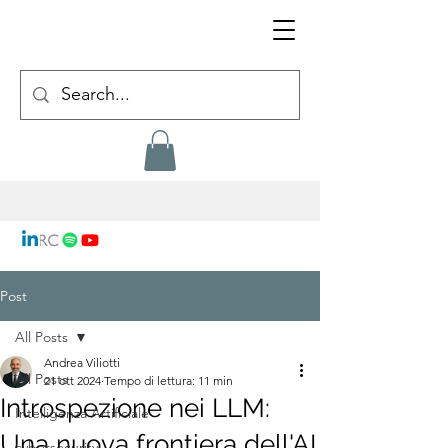
Post
All Posts
Andrea Viliotti
All Posts
21 ott 2024
Tempo di lettura: 11 min
Introspezione nei LLM:
Intelligenza Artificiale
Una nuova frontiera dell'AI
cybersecurity