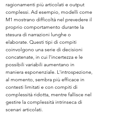
ragionamenti più articolati e output 
complessi. Ad esempio, modelli come 
M1 mostrano difficoltà nel prevedere il 
proprio comportamento durante la 
stesura di narrazioni lunghe o 
elaborate. Questi tipi di compiti 
coinvolgono una serie di decisioni 
concatenate, in cui l'incertezza e le 
possibili variabili aumentano in 
maniera esponenziale. L'introspezione, 
al momento, sembra più efficace in 
contesti limitati e con compiti di 
complessità ridotta, mentre fallisce nel 
gestire la complessità intrinseca di 
scenari articolati.
Limitata capacità di generalizzazione
: 
Un'altra grande sfida riguarda la 
capacità di generalizzare il 