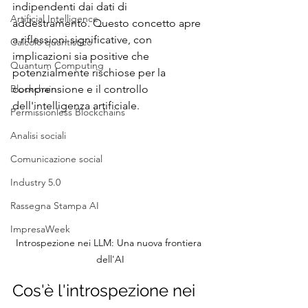
indipendenti dai dati di 
Artificial Intelligence
addestramento. Questo concetto apre 
a riflessioni significative, con 
Calcolo quantistico
implicazioni sia positive che 
Quantum Computing
potenzialmente rischiose per la 
Blockchain
comprensione e il controllo 
dell'intelligenza artificiale.
Permissionless Blockchains
Analisi sociali
Comunicazione social
Industry 5.0
Rassegna Stampa AI
ImpresaWeek
Introspezione nei LLM: Una nuova frontiera 
dell'AI
Cos'è l'introspezione nei 