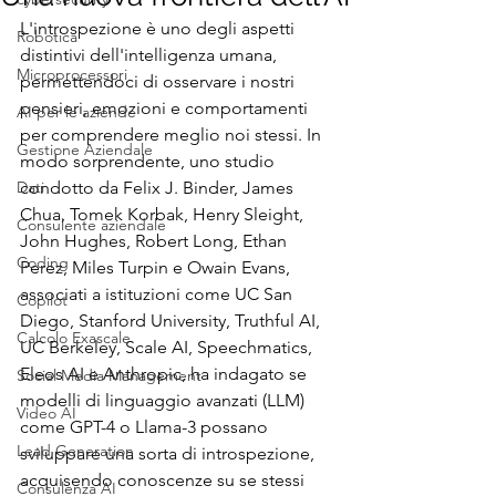
L'introspezione è uno degli aspetti 
Robotica
distintivi dell'intelligenza umana, 
Microprocessori
permettendoci di osservare i nostri 
pensieri, emozioni e comportamenti 
AI per le aziende
per comprendere meglio noi stessi. In 
Gestione Aziendale
modo sorprendente, uno studio 
Dati
condotto da Felix J. Binder, James 
Chua, Tomek Korbak, Henry Sleight, 
Consulente aziendale
John Hughes, Robert Long, Ethan 
Coding
Perez, Miles Turpin e Owain Evans, 
associati a istituzioni come UC San 
Copilot
Diego, Stanford University, Truthful AI, 
Calcolo Exascale
UC Berkeley, Scale AI, Speechmatics, 
Eleos AI e Anthropic, ha indagato se 
Social Media Management
modelli di linguaggio avanzati (LLM) 
Video AI
come GPT-4 o Llama-3 possano 
Lead Generation
sviluppare una sorta di introspezione, 
acquisendo conoscenze su se stessi 
Consulenza AI