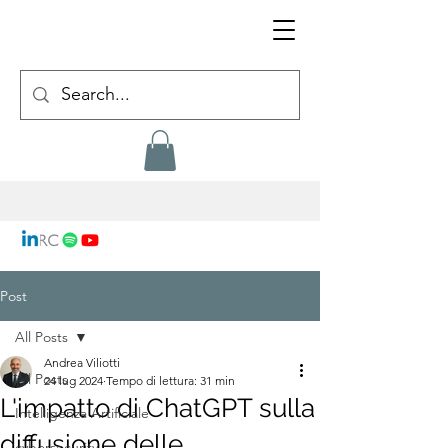
Post
All Posts
Andrea Viliotti
All Posts
24 lug 2024
Tempo di lettura: 31 min
L'impatto di ChatGPT sulla
Intelligenza Artificiale
diffusione delle
cybersecurity