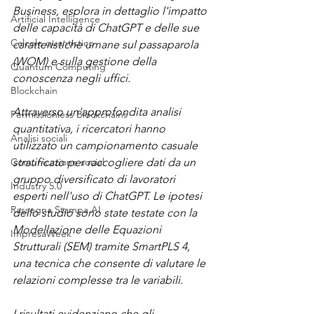
Business, esplora in dettaglio l'impatto 
Artificial Intelligence
delle capacità di ChatGPT e delle sue 
Calcolo quantistico
caratteristiche umane sul passaparola 
(WOM) e sulla gestione della 
Quantum Computing
conoscenza negli uffici.
Blockchain
Attraverso un'approfondita analisi 
Permissionless Blockchains
quantitativa, i ricercatori hanno 
Analisi sociali
utilizzato un campionamento casuale 
Comunicazione social
stratificato per raccogliere dati da un 
gruppo diversificato di lavoratori 
Industry 5.0
esperti nell'uso di ChatGPT. Le ipotesi 
Rassegna Stampa AI
dello studio sono state testate con la 
Modellazione delle Equazioni 
ImpresaWeek
Strutturali (SEM) tramite SmartPLS 4, 
una tecnica che consente di valutare le 
relazioni complesse tra le variabili.
I risultati evidenziano che gli 