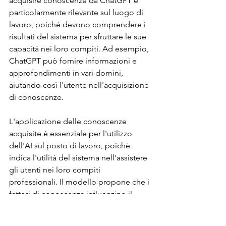
acquisire conoscenze da ChatGPT è 
particolarmente rilevante sul luogo di 
lavoro, poiché devono comprendere i 
risultati del sistema per sfruttare le sue 
capacità nei loro compiti. Ad esempio, 
ChatGPT può fornire informazioni e 
approfondimenti in vari domini, 
aiutando così l'utente nell'acquisizione 
di conoscenze.
L'applicazione delle conoscenze 
acquisite è essenziale per l'utilizzo 
dell'AI sul posto di lavoro, poiché 
indica l'utilità del sistema nell'assistere 
gli utenti nei loro compiti 
professionali. Il modello propone che i 
fattori di conoscenza influenzino il 
valore utilitaristico percepito e la 
soddisfazione derivata dal sistema di 