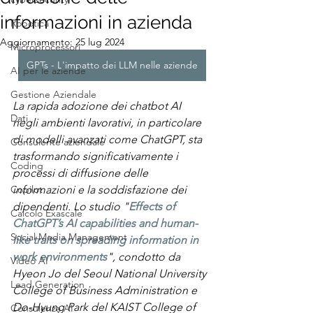
informazioni in azienda
Robotica
Aggiornamento:
25 lug 2024
Microprocessori
GPTs - L'impatto dei LLM nelle aziende
AI per le aziende
Gestione Aziendale
La rapida adozione dei chatbot AI 
Dati
negli ambienti lavorativi, in particolare 
di modelli avanzati come ChatGPT, sta 
Consulente aziendale
trasformando significativamente i 
Coding
processi di diffusione delle 
Copilot
informazioni e la soddisfazione dei 
dipendenti. Lo studio "
Effects of 
Calcolo Exascale
ChatGPT’s AI capabilities and human-
Social Media Management
like traits on spreading information in 
work environments
", condotto da 
Video AI
Hyeon Jo del Seoul National University 
Lead Generation
College of Business Administration e 
Do-Hyung Park del KAIST College of 
Consulenza AI