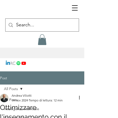
Post
All Posts
Andrea Viliotti
All Posts
19 nov 2024
Tempo di lettura: 12 min
Ottimizzare
Intelligenza Artificiale
l'insegnamento con il
cybersecurity