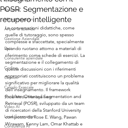
POSR: Segmentazione e
Robotica
recupero intelligente
Microprocessori
Le conversazioni didattiche, come 
AI per le aziende
quelle di tutoraggio, sono spesso 
Gestione Aziendale
complesse e sfaccettate, specialmente 
Dati
quando ruotano attorno a materiali di 
riferimento come schede di esercizi. La 
Consulente aziendale
segmentazione e il collegamento di 
Coding
queste discussioni con i riferimenti 
appropriati costituiscono un problema 
Copilot
significativo per migliorare la qualità 
Calcolo Exascale
dell'insegnamento. Il framework 
Problem-Oriented Segmentation and 
Social Media Management
Retrieval (POSR), sviluppato da un team 
Video AI
di ricercatori della Stanford University 
Lead Generation
composto da Rose E. Wang, Pawan 
Wirawarn, Kenny Lam, Omar Khattab e 
Consulenza AI