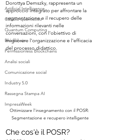
Dorottya Demszky, rappresenta un 
Artificial Intelligence
approccio integrato per affrontare la 
segmentazione e il recupero delle 
Calcolo quantistico
informazioni rilevanti nelle 
Quantum Computing
conversazioni, con l'obiettivo di 
Blockchain
migliorare l'organizzazione e l'efficacia 
del processo didattico.
Permissionless Blockchains
Analisi sociali
Comunicazione social
Industry 5.0
Rassegna Stampa AI
ImpresaWeek
Ottimizzare l'insegnamento con il POSR: 
Segmentazione e recupero intelligente
Che cos'è il POSR?