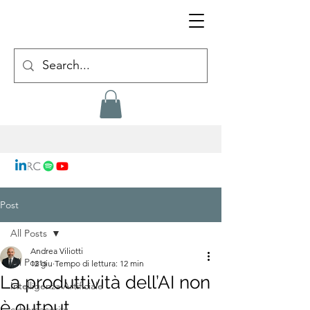
Post
All Posts
Andrea Viliotti
All Posts
12 giu
Tempo di lettura: 12 min
La produttività dell’AI non
Intelligenza Artificiale
è output
cybersecurity