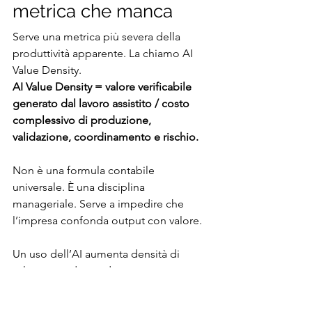
metrica che manca
Serve una metrica più severa della 
produttività apparente. La chiamo AI 
Value Density.
AI Value Density = valore verificabile 
generato dal lavoro assistito / costo 
complessivo di produzione, 
validazione, coordinamento e rischio.
Non è una formula contabile 
universale. È una disciplina 
manageriale. Serve a impedire che 
l’impresa confonda output con valore.
Un uso dell’AI aumenta densità di 
valore quando produce un 
miglioramento che supera i suoi costi 
nascosti: revisione, rework, controllo, 