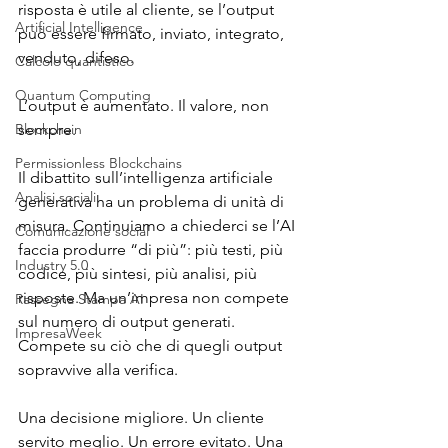
risposta è utile al cliente, se l’output 
Artificial Intelligence
può essere firmato, inviato, integrato, 
venduto, difeso.
Calcolo quantistico
Quantum Computing
L’output è aumentato. Il valore, non 
Blockchain
sempre.
Permissionless Blockchains
Il dibattito sull’intelligenza artificiale 
Analisi sociali
generativa ha un problema di unità di 
misura. Continuiamo a chiederci se l’AI 
Comunicazione social
faccia produrre “di più”: più testi, più 
Industry 5.0
codice, più sintesi, più analisi, più 
risposte. Ma un’impresa non compete 
Rassegna Stampa AI
sul numero di output generati. 
ImpresaWeek
Compete su ciò che di quegli output 
sopravvive alla verifica.
Una decisione migliore. Un cliente 
servito meglio. Un errore evitato. Una 