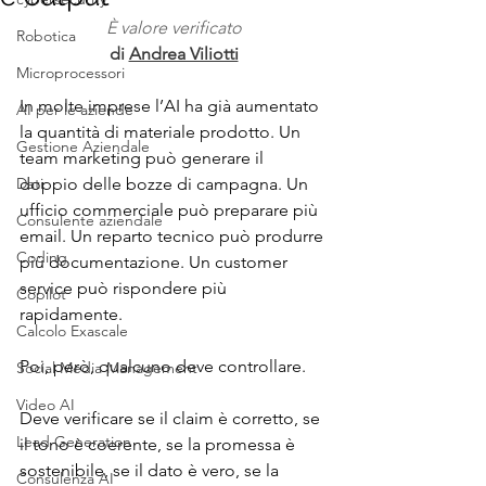
È valore verificato
Robotica
di 
Andrea Viliotti
Microprocessori
In molte imprese l’AI ha già aumentato 
AI per le aziende
la quantità di materiale prodotto. Un 
Gestione Aziendale
team marketing può generare il 
Dati
doppio delle bozze di campagna. Un 
ufficio commerciale può preparare più 
Consulente aziendale
email. Un reparto tecnico può produrre 
Coding
più documentazione. Un customer 
service può rispondere più 
Copilot
rapidamente.
Calcolo Exascale
Poi, però, qualcuno deve controllare.
Social Media Management
Video AI
Deve verificare se il claim è corretto, se 
Lead Generation
il tono è coerente, se la promessa è 
sostenibile, se il dato è vero, se la 
Consulenza AI