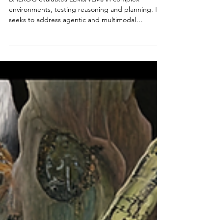
Gaming and Artificial
Intelligence. BALROG the New
Standard for LLMs and VLMs
BALROG evaluates LLMs/VLMs in complex
environments, testing reasoning and planning. It
seeks to address agentic and multimodal
limitations.