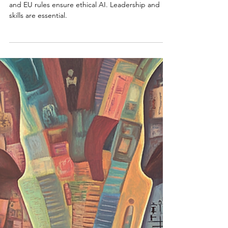
Andrea Viliotti
30 nov 2024
Tempo di lettura: 21 min
Artificial Intelligence
AI Governance for Public
Sector Transformation
AI for public sector transformation. Governance
and EU rules ensure ethical AI. Leadership and
skills are essential.