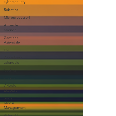
cybersecurity
Robotica
Microprocessori
AI per le
aziende
Gestione
Aziendale
Dati
Consulente
aziendale
Coding
Copilot
Calcolo
Exascale
Social
Media
Management
Video AI