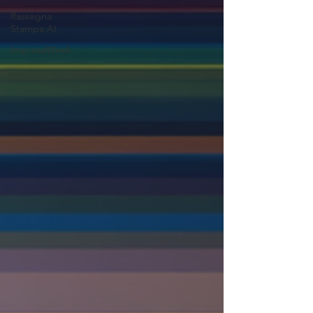
Rassegna
Stampa AI
ImpresaWeek