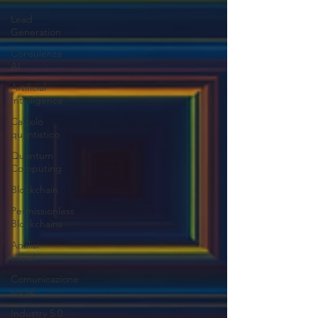
Lead
Generation
Consulenza
AI
Artificial
Intelligence
Calcolo
quantistico
Quantum
Computing
Blockchain
Permissionless
Blockchains
Analisi
sociali
Comunicazione
social
Industry 5.0