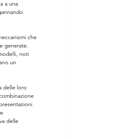
a a una 
ngannando 
 meccanismi che 
te generate. 
modelli, noti 
cano un 
 delle loro 
a combinazione 
presentazioni 
re 
va delle 