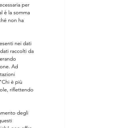
ecessaria per 
al è la somma 
ché non ha 
senti nei dati 
ati raccolti da 
nerando 
ione. Ad 
azioni 
"Chi è più 
le, riflettendo 
amento degli 
uesti 