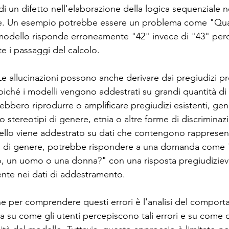
i un difetto nell'elaborazione della logica sequenziale n
ione. Un esempio potrebbe essere un problema come "Qu
il modello risponde erroneamente "42" invece di "43" per
e i passaggi del calcolo.
Le allucinazioni possono anche derivare dai pregiudizi pre
iché i modelli vengono addestrati su grandi quantità di d
rebbero riprodurre o amplificare pregiudizi esistenti, ge
no stereotipi di genere, etnia o altre forme di discriminaz
llo viene addestrato su dati che contengono rappresent
li di genere, potrebbe rispondere a una domanda come 
co, un uomo o una donna?" con una risposta pregiudizievo
nte nei dati di addestramento.
 per comprendere questi errori è l'analisi del comport
a su come gli utenti percepiscono tali errori e su come q