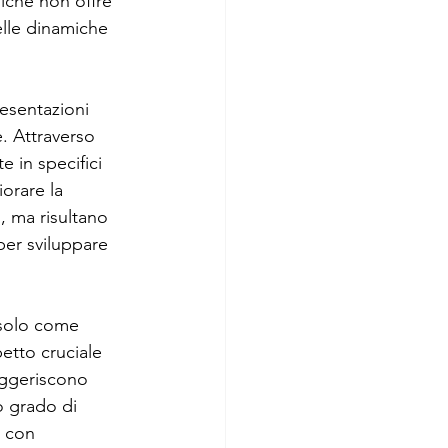
oiché non offre 
lle dinamiche 
esentazioni 
. Attraverso 
 in specifici 
orare la 
i, ma risultano 
per sviluppare 
 solo come 
tto cruciale 
uggeriscono 
o grado di 
e con 