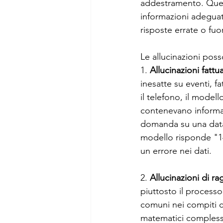
addestramento. Quest
informazioni adeguat
risposte errate o fuor
Le allucinazioni posso
1. 
Allucinazioni fattua
inesatte su eventi, fa
il telefono, il model
contenevano informaz
domanda su una data 
modello risponde "149
un errore nei dati.
2. 
Allucinazioni di r
piuttosto il processo
comuni nei compiti c
matematici complessi