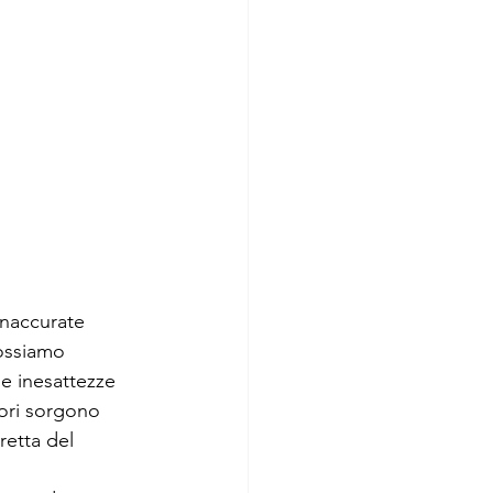
inaccurate 
ossiamo 
e inesattezze 
rori sorgono 
etta del 
 