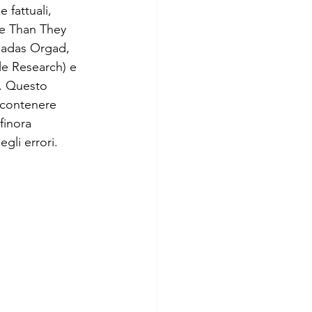
 fattuali, 
re Than They 
ImpresaWeek
Hadas Orgad, 
le Research) e 
M. Questo 
 contenere 
finora 
gli errori.