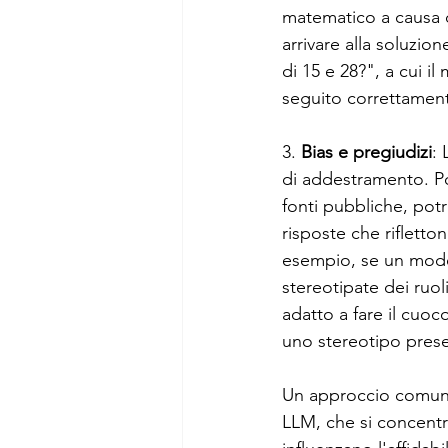
matematico a causa d
arrivare alla soluz
di 15 e 28?", a cui 
seguito correttament
3. 
Bias e pregiudizi
: 
di addestramento. Po
fonti pubbliche, pot
risposte che rifletto
esempio, se un mode
stereotipate dei ruo
adatto a fare il cuo
uno stereotipo prese
Un approccio comune
LLM, che si concentr