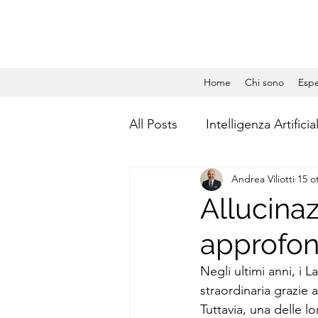
Home
Chi sono
Espe
All Posts
Intelligenza Artificia
Andrea Viliotti
15 o
Gestione Aziendale
Dat
Allucinaz
approfon
Social Media Management
Negli ultimi anni, 
straordinaria grazie a
Calcolo quantistico
Qua
Tuttavia, una delle l