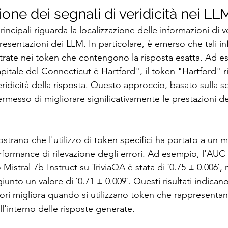
ione dei segnali di veridicità nei LL
ncipali riguarda la localizzazione delle informazioni di ve
presentazioni dei LLM. In particolare, è emerso che tali i
ate nei token che contengono la risposta esatta. Ad es
itale del Connecticut è Hartford", il token "Hartford" ri
ridicità della risposta. Questo approccio, basato sulla se
ermesso di migliorare significativamente le prestazioni dei 
ostrano che l'utilizzo di token specifici ha portato a un 
erformance di rilevazione degli errori. Ad esempio, l'AUC
Mistral-7b-Instruct su TriviaQA è stata di `0.75 ± 0.006`, 
unto un valore di `0.71 ± 0.009`. Questi risultati indicano
rori migliora quando si utilizzano token che rappresentan
ll'interno delle risposte generate.