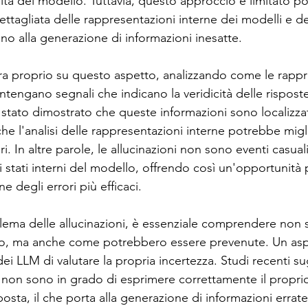
ilità del modello. Tuttavia, questo approccio è limitato p
tagliata delle rappresentazioni interne dei modelli e de
no alla generazione di informazioni inesatte.
tra proprio su questo aspetto, analizzando come le rappr
tengano segnali che indicano la veridicità delle risposte
 stato dimostrato che queste informazioni sono localizzate
e l'analisi delle rappresentazioni interne potrebbe migli
ri. In altre parole, le allucinazioni non sono eventi casual
ri stati interni del modello, offrendo così un'opportunità 
ne degli errori più efficaci.
oblema delle allucinazioni, è essenziale comprendere non
no, ma anche come potrebbero essere prevenute. Un aspe
dei LLM di valutare la propria incertezza. Studi recenti s
 non sono in grado di esprimere correttamente il propri
posta, il che porta alla generazione di informazioni errat