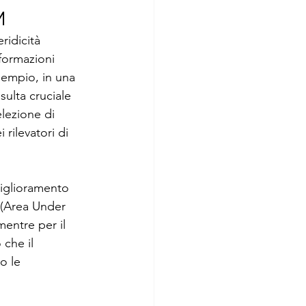
M
ridicità 
nformazioni 
empio, in una 
sulta cruciale 
lezione di 
rilevatori di 
miglioramento 
 (Area Under 
mentre per il 
 che il 
o le 