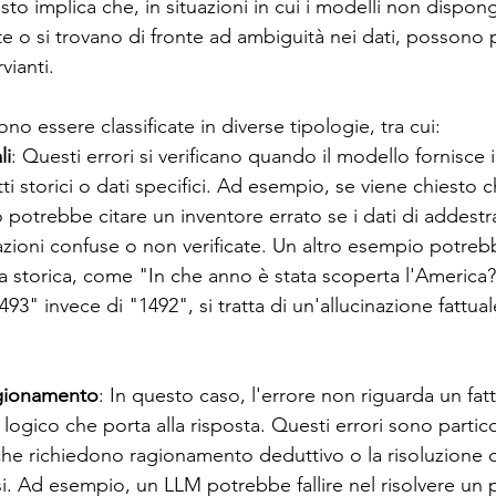
o implica che, in situazioni in cui i modelli non dispon
e o si trovano di fronte ad ambiguità nei dati, possono 
vianti.
no essere classificate in diverse tipologie, tra cui:
li
: Questi errori si verificano quando il modello fornisce 
tti storici o dati specifici. Ad esempio, se viene chiesto c
lo potrebbe citare un inventore errato se i dati di addest
ioni confuse o non verificate. Un altro esempio potreb
storica, come "In che anno è stata scoperta l'America?"
3" invece di "1492", si tratta di un'allucinazione fattua
agionamento
: In questo caso, l'errore non riguarda un fat
 logico che porta alla risposta. Questi errori sono parti
he richiedono ragionamento deduttivo o la risoluzione d
. Ad esempio, un LLM potrebbe fallire nel risolvere un