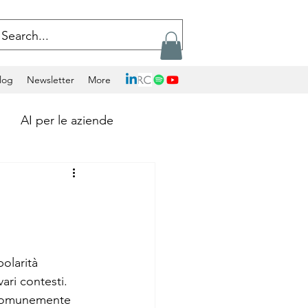
log
Newsletter
More
AI per le aziende
Calcolo Exascale
Artificial Intelligence
olarità 
vari contesti. 
ockchains
, comunemente 