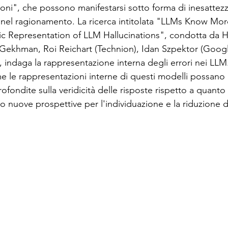
oni", che possono manifestarsi sotto forma di inesattezze
 nel ragionamento. La ricerca intitolata "LLMs Know Mo
ione social
Industry 5.0
Rassegna Stampa AI
ic Representation of LLM Hallucinations", condotta da 
 Gekhman, Roi Reichart (Technion), Idan Szpektor (Goog
 indaga la rappresentazione interna degli errori nei LL
e le rappresentazioni interne di questi modelli possano
ofondite sulla veridicità delle risposte rispetto a quanto 
 nuove prospettive per l'individuazione e la riduzione de