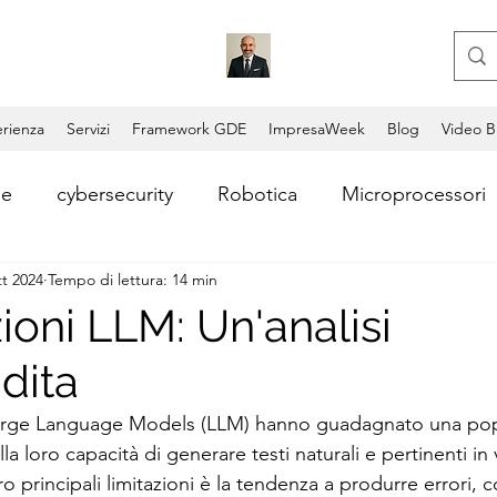
rienza
Servizi
Framework GDE
ImpresaWeek
Blog
Video B
le
cybersecurity
Robotica
Microprocessori
tt 2024
Tempo di lettura: 14 min
i
Consulente aziendale
Coding
Copilot
ioni LLM: Un'analisi
dita
Video AI
Lead Generation
Consulenza AI
i Large Language Models (LLM) hanno guadagnato una pop
lla loro capacità di generare testi naturali e pertinenti in 
ntum Computing
Blockchain
Permissionless Bl
oro principali limitazioni è la tendenza a produrre errori