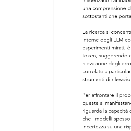
influenzano l'affidab
una comprensione det
sottostanti che porta
La ricerca si concen
interne degli LLM con
esperimenti mirati, è
token, suggerendo ch
rilevazione degli erro
correlate a particola
strumenti di rilevazio
Per affrontare il pr
queste si manifesta
riguarda la capacità 
che i modelli spesso
incertezza su una ris