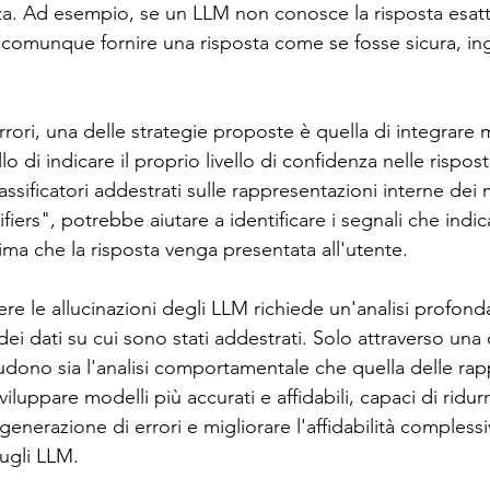
za. Ad esempio, se un LLM non conosce la risposta esatt
omunque fornire una risposta come se fosse sicura, i
rrori, una delle strategie proposte è quella di integrare
 di indicare il proprio livello di confidenza nelle rispos
 classificatori addestrati sulle rappresentazioni interne dei 
iers", potrebbe aiutare a identificare i segnali che indi
ima che la risposta venga presentata all'utente.
re le allucinazioni degli LLM richiede un'analisi profonda
dei dati su cui sono stati addestrati. Solo attraverso un
ludono sia l'analisi comportamentale che quella delle rap
viluppare modelli più accurati e affidabili, capaci di ridur
generazione di errori e migliorare l'affidabilità complessi
sugli LLM.