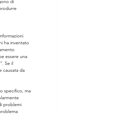
gono di 
produrre 
informazioni 
hi ha inventato 
ramento 
be essere una 
. Se il 
le causata da 
to specifico, ma 
colarmente 
i problemi 
 problema 