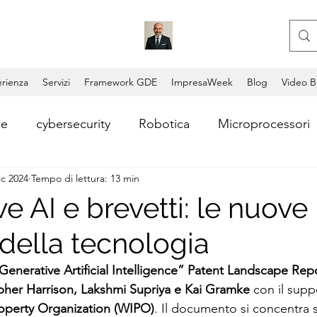
rienza
Servizi
Framework GDE
ImpresaWeek
Blog
Video B
le
cybersecurity
Robotica
Microprocessori
ic 2024
Tempo di lettura: 13 min
i
Consulente aziendale
Coding
Copilot
e AI e brevetti: le nuove
 della tecnologia
Video AI
Lead Generation
Consulenza AI
Generative Artificial Intelligence” Patent Landscape Rep
pher Harrison, Lakshmi Supriya e Kai Gramke
 con il supp
ntum Computing
Blockchain
Permissionless Bl
roperty Organization (WIPO)
. Il documento si concentra s