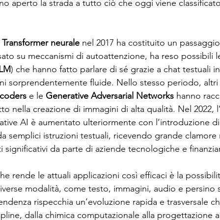
o aperto la strada a tutto ciò che oggi viene classifica
 
Transformer neurale
 nel 2017 ha costituito un passaggio
to su meccanismi di autoattenzione, ha reso possibili l
LM
) che hanno fatto parlare di sé grazie a chat testuali i
ni sorprendentemente fluide. Nello stesso periodo, altr
ncoders
 e le 
Generative Adversarial Networks
 hanno racco
utto nella creazione di immagini di alta qualità. Nel 2022, l
ative AI è aumentato ulteriormente con l’introduzione di
 semplici istruzioni testuali, ricevendo grande clamore
i significativi da parte di aziende tecnologiche e finanziar
 rende le attuali applicazioni così efficaci è la possibilit
diverse modalità, come testo, immagini, audio e persino s
endenza rispecchia un’evoluzione rapida e trasversale ch
scipline, dalla chimica computazionale alla progettazione a