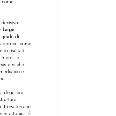
to come 
 decisivo. 
e 
Large 
n grado di 
i approcci come 
lto risultati 
’interesse 
 sistemi che 
 mediatico e 
ie.
à di gestire 
trutture 
e trova terreno 
rchitettonica. È 