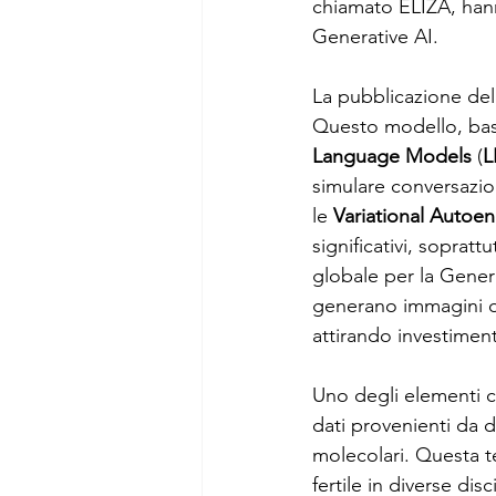
chiamato ELIZA, hann
Generative AI.
La pubblicazione del
Questo modello, basa
Language Models
 (
L
simulare conversazio
le 
Variational Autoe
significativi, sopratt
globale per la Gener
generano immagini da
attirando investiment
Uno degli elementi che
dati provenienti da 
molecolari. Questa t
fertile in diverse di