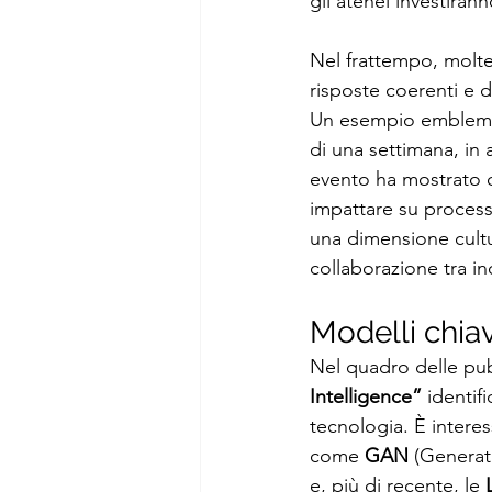
gli atenei investira
Nel frattempo, molte
risposte coerenti e d
Un esempio emblematic
di una settimana, in 
evento ha mostrato 
impattare su processi
una dimensione cultur
collaborazione tra in
Modelli chiav
Nel quadro delle pubb
Intelligence”
 identif
tecnologia. È intere
come 
GAN
 (Generat
e, più di recente, le 