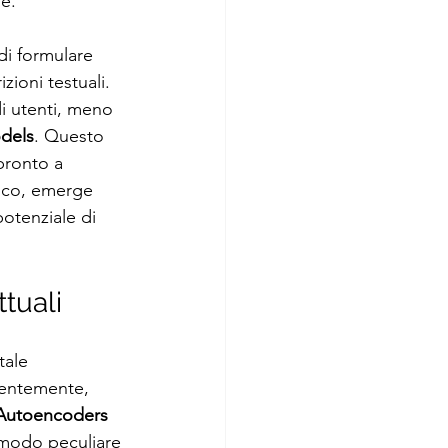
ne.
di formulare 
zioni testuali. 
i utenti, meno 
dels
. Questo 
pronto a 
gico, emerge 
otenziale di 
tuali
tale 
uentemente, 
 Autoencoders
 modo peculiare 