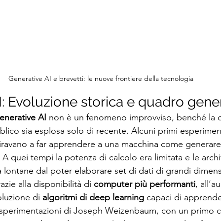
Generative AI e brevetti: le nuove frontiere della tecnologia
I: Evoluzione storica e quadro gene
enerative AI
 non è un fenomeno improvviso, benché la d
lico sia esplosa solo di recente. Alcuni primi esperiment
miravano a far apprendere a una macchina come generare 
A quei tempi la potenza di calcolo era limitata e le archit
lontane dal poter elaborare set di dati di grandi dimensio
zie alla disponibilità di 
computer più performanti
, all’
oluzione di 
algoritmi di deep learning
 capaci di apprend
e sperimentazioni di Joseph Weizenbaum, con un primo c