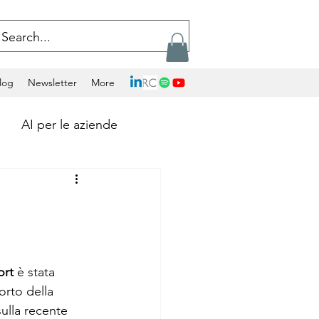
log
Newsletter
More
AI per le aziende
Calcolo Exascale
Artificial Intelligence
ort
 è stata 
orto della 
ockchains
ulla recente 