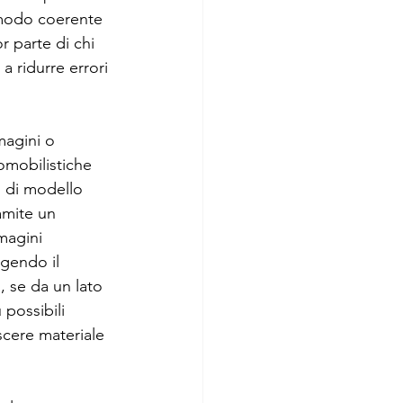
 modo coerente 
r parte di chi 
a ridurre errori 
magini o 
omobilistiche 
o di modello 
amite un 
magini 
ngendo il 
 se da un lato 
 possibili 
scere materiale 