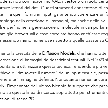
coders, noti con l'acronimo VAE, rivestono un ruolo centr
rutture latenti dai dati. Questi strumenti consentono di c
simili a quelli forniti in input, garantendo coerenza e unif
impiego nella creazione di immagini, ma anche nello svil
i e perfino nella generazione di molecole in campo farma
famiglie brevettuali a esse correlate hanno anch’esse reg
pur essendo meno numerose rispetto a quelle basate su 
erita la crescita delle 
Diffusion Models
, che hanno otte
creazione di immagini da descrizioni testuali. Nel 2023 s
e puntano a ottimizzare questa tecnica, rendendola più ve
a chiave è “rimuovere il rumore” da un input casuale, pa
tenere un’immagine definita. Nonostante numeri ancora 
GAN, l’impennata dell’ultimo biennio fa supporre che pre
o su questa linea di ricerca, soprattutto per strumenti d
azioni di scene 3D.