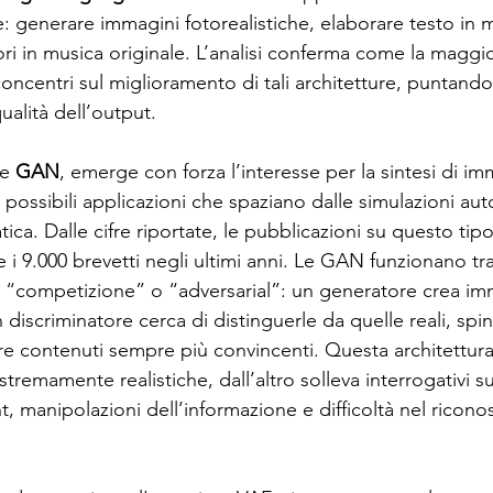
e: generare immagini fotorealistiche, elaborare testo in
ri in musica originale. L’analisi conferma come la maggio
concentri sul miglioramento di tali architetture, puntando 
ualità dell’output.
e 
GAN
, emerge con forza l’interesse per la sintesi di im
possibili applicazioni che spaziano dalle simulazioni aut
atica. Dalle cifre riportate, le pubblicazioni su questo tip
i 9.000 brevetti negli ultimi anni. Le GAN funzionano tr
 “competizione” o “adversarial”: un generatore crea im
 discriminatore cerca di distinguerle da quelle reali, spi
e contenuti sempre più convincenti. Questa architettura,
tremamente realistiche, dall’altro solleva interrogativi su
ht, manipolazioni dell’informazione e difficoltà nel ricono