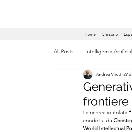
Home
Chi sono
Espe
All Posts
Intelligenza Artificia
Andrea Viliotti
29 d
Gestione Aziendale
Dat
Generativ
frontiere
Social Media Management
La ricerca intitolata 
“
condotta da 
Christo
Calcolo quantistico
Qua
World Intellectual P