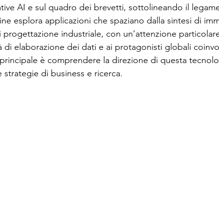
tive AI e sul quadro dei brevetti, sottolineando il legam
gine esplora applicazioni che spaziano dalla sintesi di imm
ione social
Industry 5.0
Rassegna Stampa AI
i progettazione industriale, con un’attenzione particolare 
 di elaborazione dei dati e ai protagonisti globali coinvol
 principale è comprendere la direzione di questa tecnolog
le strategie di business e ricerca.