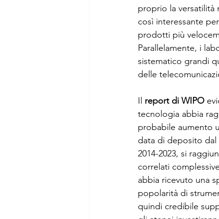
proprio la versatilità
così interessante per
prodotti più veloceme
Parallelamente, i lab
sistematico grandi qu
delle telecomunicazio
Il 
report di WIPO
 ev
tecnologia abbia rag
probabile aumento ult
data di deposito dal 
2014-2023, si raggiun
correlati complessiv
abbia ricevuto una s
popolarità di strumen
quindi credibile sup