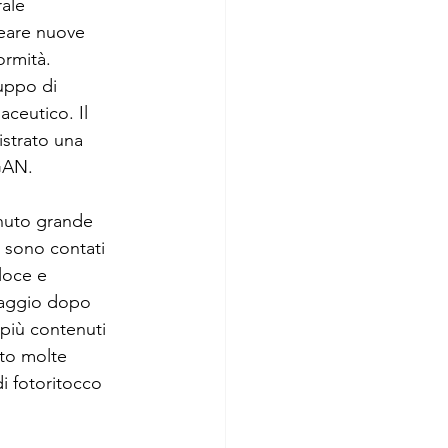
ale 
reare nuove 
ormità.
uppo di 
ceutico. Il 
istrato una 
GAN.
nuto grande 
i sono contati 
loce e 
ssaggio dopo 
più contenuti 
sto molte 
i fotoritocco 