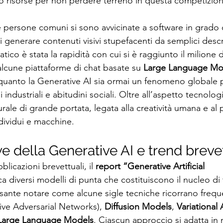
nno risorse per non perdere terreno in questa competizio
 persone comuni si sono avvicinate a software in grado 
i generare contenuti visivi stupefacenti da semplici descri
o è stata la rapidità con cui si è raggiunto il milione d
alcune piattaforme di chat basate su 
Large Language Mo
quanto la Generative AI sia ormai un fenomeno globale 
 industriali e abitudini sociali. Oltre all’aspetto tecnolo
ale di grande portata, legata alla creatività umana e al p
dividui e macchine.
e della Generative AI e trend brevet
licazioni brevettuali, il 
report “Generative Artificial 
ica diversi modelli di punta che costituiscono il nucleo di 
ssante notare come alcune sigle tecniche ricorrano freq
ive Adversarial Networks), 
Diffusion Models
, 
Variational
Large Language Models
. Ciascun approccio si adatta in