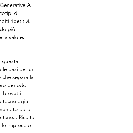
a Generative AI 
otipi di 
i ripetitivi. 
odo più 
lla salute, 
a questa 
 le basi per un 
 che separa la 
ero periodo 
 brevetti 
 tecnologia 
mentato dalla 
ntanea. Risulta 
 le imprese e 