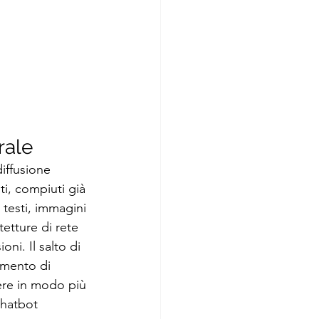
rale
iffusione 
i, compiuti già 
testi, immagini 
etture di rete 
ni. Il salto di 
aumento di 
ere in modo più 
hatbot 