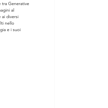
e tra Generative 
agini al 
ImpresaWeek
ai diversi 
ti nello 
ia e i suoi 