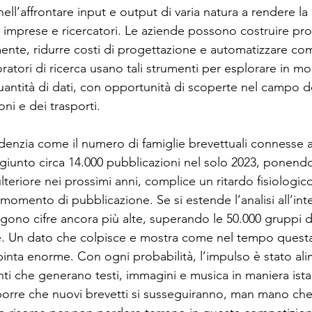
 nell’affrontare input e output di varia natura a rendere l
 imprese e ricercatori. Le aziende possono costruire prot
nte, ridurre costi di progettazione e automatizzare compit
oratori di ricerca usano tali strumenti per esplorare in m
antità di dati, con opportunità di scoperte nel campo de
ni e dei trasporti.
idenzia come il numero di famiglie brevettuali connesse 
giunto circa 14.000 pubblicazioni nel solo 2023, ponendo
eriore nei prossimi anni, complice un ritardo fisiologico
momento di pubblicazione. Se si estende l’analisi all’int
gono cifre ancora più alte, superando le 50.000 gruppi di
e. Un dato che colpisce e mostra come nel tempo questa
pinta enorme. Con ogni probabilità, l’impulso è stato ali
ti che generano testi, immagini e musica in maniera ista
porre che nuovi brevetti si susseguiranno, man mano che