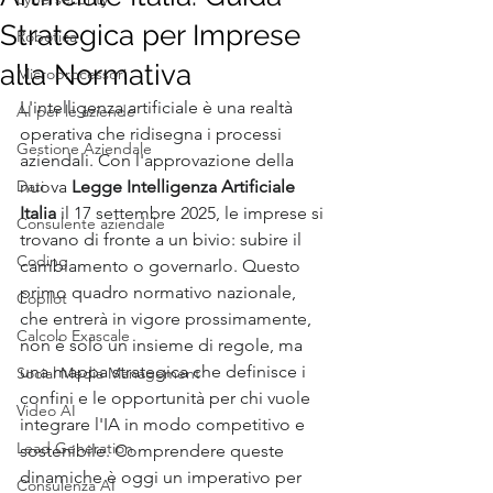
Strategica per Imprese
Robotica
alla Normativa
Microprocessori
L'intelligenza artificiale è una realtà 
AI per le aziende
operativa che ridisegna i processi 
Gestione Aziendale
aziendali. Con l'approvazione della 
Dati
nuova 
Legge Intelligenza Artificiale 
Italia
 il 17 settembre 2025, le imprese si 
Consulente aziendale
trovano di fronte a un bivio: subire il 
Coding
cambiamento o governarlo. Questo 
primo quadro normativo nazionale, 
Copilot
che entrerà in vigore prossimamente, 
Calcolo Exascale
non è solo un insieme di regole, ma 
una mappa strategica che definisce i 
Social Media Management
confini e le opportunità per chi vuole 
Video AI
integrare l'IA in modo competitivo e 
Lead Generation
sostenibile. Comprendere queste 
dinamiche è oggi un imperativo per 
Consulenza AI