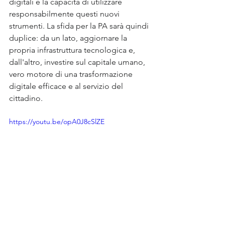
digitali e la capacità di utilizzare 
responsabilmente questi nuovi 
strumenti. La sfida per la PA sarà quindi 
duplice: da un lato, aggiornare la 
propria infrastruttura tecnologica e, 
dall'altro, investire sul capitale umano, 
vero motore di una trasformazione 
digitale efficace e al servizio del 
cittadino.
https://youtu.be/opA0J8cSlZE
Legge AI Italia 2025: Guida per Imprenditori 
per Trasformare gli Obblighi in Vantaggio 