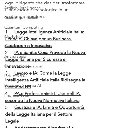
ogni dirigente che desideri trasformare 
Artificial Intelligence
l'innovazione tecnologica in un 
vantaggio duraturo.
Calcolo quantistico
Quantum Computing
1.     
Legge Intelligenza Artificiale Italia: 
Blockchain
I Principi Chiave per un Business 
Conforme e Innovativo
Permissionless Blockchains
2.     
IA e Sanità: Cosa Prevede la Nuova 
Analisi sociali
Legge Italiana per Sicurezza e 
Comunicazione social
Innovazione
3.     
Lavoro e IA: Come la Legge 
Industry 5.0
Intelligenza Artificiale Italia Ridisegna la 
Rassegna Stampa AI
Gestione HR
4.     
PA e Professionisti: L'Uso dell'IA 
ImpresaWeek
secondo la Nuova Normativa Italiana
5.     
Giustizia e IA: Limiti e Opportunità 
della Legge Italiana per il Settore 
Legale
6.     
Addestramento Algoritmi: Le 