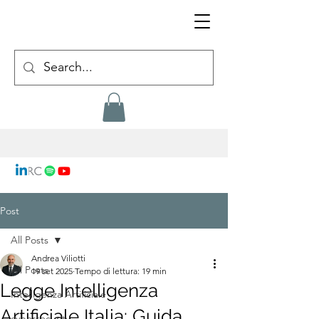
Post
All Posts
Andrea Viliotti
All Posts
19 set 2025
Tempo di lettura: 19 min
Legge Intelligenza
Intelligenza Artificiale
Artificiale Italia: Guida
cybersecurity