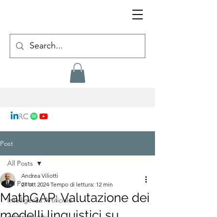
Post
All Posts
Andrea Viliotti
All Posts
27 ott 2024
Tempo di lettura: 12 min
MathGAP: Valutazione dei
Intelligenza Artificiale
modelli linguistici su
cybersecurity