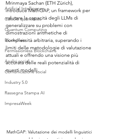
Mrinmaya Sachan (ETH Zürich), 
Artificial Intelligence
introduce MathGAP, un framework per 
valutare la capacità degli LLMs di 
Calcolo quantistico
generalizzare su problemi con 
Quantum Computing
dimostrazioni aritmetiche di 
Blockchain
complessità arbitraria, superando i 
limiti delle metodologie di valutazione 
Permissionless Blockchains
attuali e offrendo una visione più 
Analisi sociali
accurata delle reali potenzialità di 
questi modelli.
Comunicazione social
Industry 5.0
Rassegna Stampa AI
ImpresaWeek
MathGAP: Valutazione dei modelli linguistici 