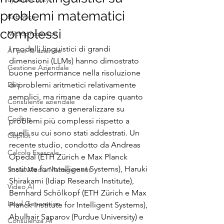
problemi matematici
Robotica
complessi
Microprocessori
I modelli linguistici di grandi 
AI per le aziende
dimensioni (LLMs) hanno dimostrato 
Gestione Aziendale
buone performance nella risoluzione 
Dati
di problemi aritmetici relativamente 
semplici, ma rimane da capire quanto 
Consulente aziendale
bene riescano a generalizzare su 
Coding
problemi più complessi rispetto a 
quelli su cui sono stati addestrati. Un 
Copilot
recente studio, condotto da Andreas 
Calcolo Exascale
Opedal (ETH Zürich e Max Planck 
Institute for Intelligent Systems), Haruki 
Social Media Management
Shirakami (Idiap Research Institute), 
Video AI
Bernhard Schölkopf (ETH Zürich e Max 
Lead Generation
Planck Institute for Intelligent Systems), 
Abulhair Saparov (Purdue University) e 
Consulenza AI