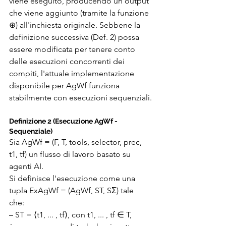
viene eseguito, producendo un output 
che viene aggiunto (tramite la funzione 
⊕) all'inchiesta originale. Sebbene la 
definizione successiva (Def. 2) possa 
essere modificata per tenere conto 
delle esecuzioni concorrenti dei 
compiti, l'attuale implementazione 
disponibile per AgWf funziona 
stabilmente con esecuzioni sequenziali.
Definizione 2 (Esecuzione AgWf - 
Sequenziale)
Sia AgWf = (F, T, tools, selector, prec, 
t1, tf) un flusso di lavoro basato su 
agenti AI.
Si definisce l'esecuzione come una 
tupla ExAgWf = (AgWf, ST, SΣ) tale 
che: 
– ST = ⟨t1, ... , tf⟩, con t1, ... , tf ∈ T, 