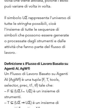
volta che viene attivata, poiché l'esito 
può variare di volta in volta.
Il simbolo UΣ rappresenta l'universo di 
tutte le stringhe possibili, cioè 
l'insieme di tutte le sequenze di 
simboli che possono essere generate 
o processate dagli strumenti e dalle 
attività che fanno parte del flusso di 
lavoro.
Definizione 1 (Flusso di Lavoro Basato su 
Agenti AI, AgWf)
Un Flusso di Lavoro Basato su Agenti 
AI (AgWf) è una tupla (F, T, tools, 
selector, prec, t1, tf) tale che:
– F ⊆ (UΣ ̸→ UΣ) è un insieme di 
strumenti.
– T ⊆ (UΣ ⇝ UΣ) è un insieme di 