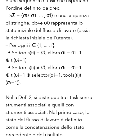
è una sequenza di task che rispettano 
l'ordine definito da prec. 
– SΣ = ⟨σ0, σ1, ... , σf⟩ è una sequenza 
di stringhe, dove σ0 rappresenta lo 
stato iniziale del flusso di lavoro (ossia 
la richiesta iniziale dell'utente). 
– Per ogni i ∈ {1, ... , f}: 
  • Se tools(ti) = ∅, allora σi = σi−1 
⊕ ti(σi−1). 
  • Se tools(ti) ≠ ∅, allora σi = σi−1 
⊕ ti(σi−1 ⊕ selector(σi−1, tools(ti))
(σi−1)).
Nella Def. 2, si distingue tra i task senza 
strumenti associati e quelli con 
strumenti associati. Nel primo caso, lo 
stato del flusso di lavoro è definito 
come la concatenazione dello stato 
precedente e del risultato 