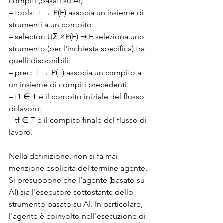
compiti (basati su AI).
– tools: T → P(F) associa un insieme di 
strumenti a un compito.
– selector: UΣ ×P(F) ⇝ F seleziona uno 
strumento (per l'inchiesta specifica) tra 
quelli disponibili.
– prec: T → P(T) associa un compito a 
un insieme di compiti precedenti.
– t1 ∈ T è il compito iniziale del flusso 
di lavoro.
– tf ∈ T è il compito finale del flusso di 
lavoro.
Nella definizione, non si fa mai 
menzione esplicita del termine agente. 
Si presuppone che l'agente (basato su 
AI) sia l'esecutore sottostante dello 
strumento basato su AI. In particolare, 
l'agente è coinvolto nell'esecuzione di 