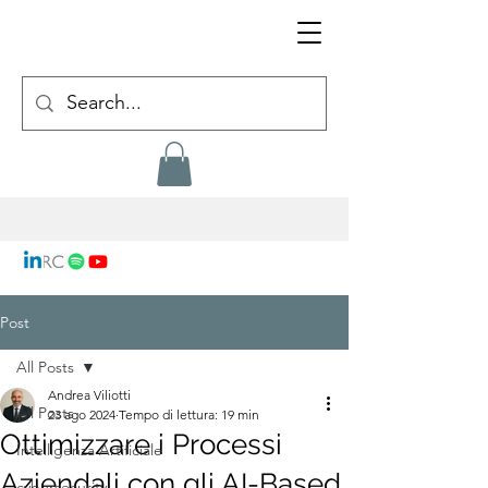
Post
All Posts
Andrea Viliotti
All Posts
23 ago 2024
Tempo di lettura: 19 min
Ottimizzare i Processi
Intelligenza Artificiale
Aziendali con gli AI-Based
cybersecurity