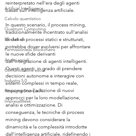
reinterpretato nell'era degli agenti 
Artificial Intelligence
basati sull'intelligenza artificiale.
Calcolo quantistico
In questo scenario, il process mining, 
Quantum Computing
tradizionalmente incentrato sull'analisi 
Blockchain
di dati di processi statici e strutturati, 
potrebbe dover evolversi per affrontare 
Permissionless Blockchains
le nuove sfide derivanti 
Analisi sociali
dall'integrazione di agenti intelligenti. 
Questi agenti, in grado di prendere 
Comunicazione social
decisioni autonome e interagire con 
Industry 5.0
sistemi complessi in tempo reale, 
impongono l'adozione di nuovi 
Rassegna Stampa AI
approcci per la loro modellazione, 
ImpresaWeek
analisi e ottimizzazione. Di 
conseguenza, le tecniche di process 
mining devono considerare la 
dinamicità e la complessità introdotte 
dall'intelligenza artificiale, ridefinendo i 