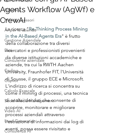
Agents Workflow (AgWf) e
Robotica
CrewAI
Microprocessori
La ricerca "
Re-Thinking Process Mining 
AI per le aziende
in the AI-Based Agents Era
" è frutto 
Gestione Aziendale
della collaborazione tra diversi 
Dati
ricercatori e professionisti provenienti 
da diverse istituzioni accademiche e 
Consulente aziendale
aziende, tra cui la RWTH Aachen 
Coding
University, Fraunhofer FIT, l'Università 
di Sousse, il gruppo ECE e Microsoft. 
Copilot
L'indirizzo di ricerca si concentra su 
Calcolo Exascale
come il mining di processi, una tecnica 
di analisi dei dati che consente di 
Social Media Management
scoprire, monitorare e migliorare 
Video AI
processi aziendali attraverso 
Lead Generation
l'estrazione di informazioni dai log di 
eventi, possa essere rivisitato e 
Consulenza AI