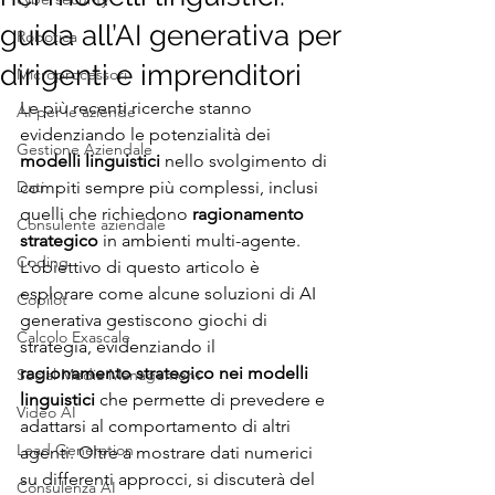
guida all’AI generativa per
Robotica
dirigenti e imprenditori
Microprocessori
Le più recenti ricerche stanno 
AI per le aziende
evidenziando le potenzialità dei 
Gestione Aziendale
modelli linguistici
 nello svolgimento di 
Dati
compiti sempre più complessi, inclusi 
quelli che richiedono 
ragionamento 
Consulente aziendale
strategico
 in ambienti multi-agente. 
Coding
L’obiettivo di questo articolo è 
esplorare come alcune soluzioni di AI 
Copilot
generativa gestiscono giochi di 
Calcolo Exascale
strategia, evidenziando il 
ragionamento strategico nei modelli 
Social Media Management
linguistici
 che permette di prevedere e 
Video AI
adattarsi al comportamento di altri 
Lead Generation
agenti. Oltre a mostrare dati numerici 
su differenti approcci, si discuterà del 
Consulenza AI