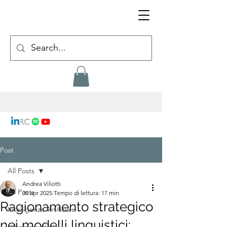
Post
All Posts
Andrea Viliotti
All Posts
30 apr 2025
Tempo di lettura: 17 min
Ragionamento strategico
Intelligenza Artificiale
nei modelli linguistici:
cybersecurity