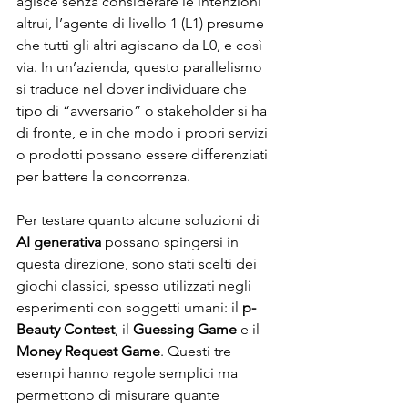
agisce senza considerare le intenzioni 
altrui, l’agente di livello 1 (L1) presume 
che tutti gli altri agiscano da L0, e così 
via. In un’azienda, questo parallelismo 
si traduce nel dover individuare che 
tipo di “avversario” o stakeholder si ha 
di fronte, e in che modo i propri servizi 
o prodotti possano essere differenziati 
per battere la concorrenza.
Per testare quanto alcune soluzioni di 
AI generativa
 possano spingersi in 
questa direzione, sono stati scelti dei 
giochi classici, spesso utilizzati negli 
esperimenti con soggetti umani: il 
p-
Beauty Contest
, il 
Guessing Game
 e il 
Money Request Game
. Questi tre 
esempi hanno regole semplici ma 
permettono di misurare quante 