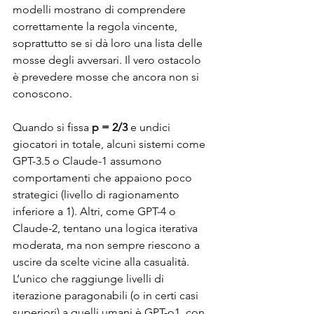
modelli mostrano di comprendere 
correttamente la regola vincente, 
soprattutto se si dà loro una lista delle 
mosse degli avversari. Il vero ostacolo 
è prevedere mosse che ancora non si 
conoscono.
Quando si fissa 
p = 2/3
 e undici 
giocatori in totale, alcuni sistemi come 
GPT-3.5 o Claude-1 assumono 
comportamenti che appaiono poco 
strategici (livello di ragionamento 
inferiore a 1). Altri, come GPT-4 o 
Claude-2, tentano una logica iterativa 
moderata, ma non sempre riescono a 
uscire da scelte vicine alla casualità. 
L’unico che raggiunge livelli di 
iterazione paragonabili (o in certi casi 
superiori) a quelli umani è GPT-o1, con 