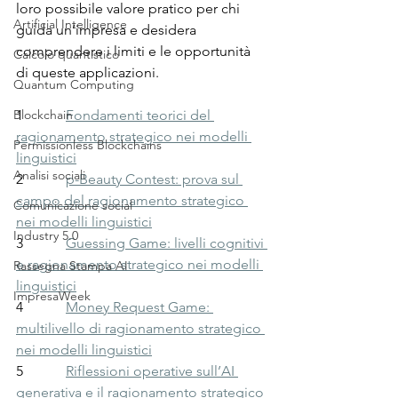
loro possibile valore pratico per chi 
Artificial Intelligence
guida un’impresa e desidera 
comprendere i limiti e le opportunità 
Calcolo quantistico
di queste applicazioni.
Quantum Computing
Blockchain
1            
Fondamenti teorici del 
ragionamento strategico nei modelli 
Permissionless Blockchains
linguistici
Analisi sociali
2            
p-Beauty Contest: prova sul 
campo del ragionamento strategico 
Comunicazione social
nei modelli linguistici
Industry 5.0
3            
Guessing Game: livelli cognitivi 
e ragionamento strategico nei modelli 
Rassegna Stampa AI
linguistici
ImpresaWeek
4            
Money Request Game: 
multilivello di ragionamento strategico 
nei modelli linguistici
5            
Riflessioni operative sull’AI 
generativa e il ragionamento strategico 