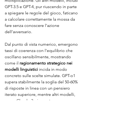
moltiplicazione. Gli altri modelli, inclusi 
GPT-3.5 e GPT-4, pur riuscendo in parte 
a spiegare le regole del gioco, faticano 
a calcolare correttamente la mossa da 
fare senza conoscere l’azione 
dell’avversario.
Dal punto di vista numerico, emergono 
tassi di coerenza con l’equilibrio che 
oscillano sensibilmente, mostrando 
come il 
ragionamento strategico nei 
modelli linguistici
 incida in modo 
concreto sulle scelte simulate. GPT-o1 
supera stabilmente la soglia del 50-60% 
di risposte in linea con un pensiero 
iterato superiore, mentre altri modelli, 
come Claude-3, si assestano su 
percentuali inferiori ma comunque 
rilevanti se confrontate con i risultati di 