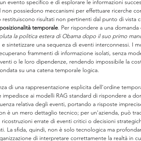
 un evento specifico e di esplorare le informazioni success
 non possiedono meccanismi per effettuare ricerche cond
restituiscono risultati non pertinenti dal punto di vista 
osizionalità temporale
. Per rispondere a una domanda
luta la politica estera di Obama dopo il suo primo man
 e sintetizzare una sequenza di eventi interconnessi. I 
 recuperano frammenti di informazione isolati, senza model
venti o le loro dipendenze, rendendo impossibile la cost
fondata su una catena temporale logica.
nza di una rappresentazione esplicita dell'ordine tempora
e impedisce ai modelli RAG standard di rispondere a d
enza relativa degli eventi, portando a risposte impreci
n è un mero dettaglio tecnico; per un'azienda, può tradur
ricostruzioni errate di eventi critici o decisioni strategi
ati. La sfida, quindi, non è solo tecnologica ma profond
rganizzazione di interpretare correttamente la realtà in cu