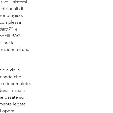
ive. I sistemi 
izionali di 
cronologico. 
 complessa 
dato?"
, è 
modelli RAG 
lare la 
ruzione di una 
le e della 
omande che 
se o incomplete.
si in analisi 
che basate su 
amente legata 
i opera.