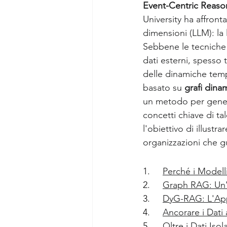
Event-Centric Reaso
University ha affronta
Analisi sociali
Comunicaz
dimensioni (LLM): la 
Sebbene le tecniche 
dati esterni, spesso
delle dinamiche temp
basato su 
grafi dinam
un metodo per genera
concetti chiave di ta
l'obiettivo di illustr
organizzazioni che g
1.     
Perché i Modelli
2.     
Graph RAG: Un'
3.     
DyG-RAG: L'App
4.     
Ancorare i Dati
5.     
Oltre i Dati Isol