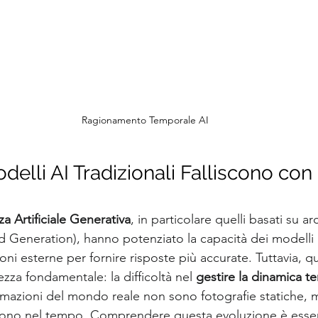
Ragionamento Temporale AI
delli AI Tradizionali Falliscono con i
za Artificiale Generativa
, in particolare quelli basati su a
 Generation), hanno potenziato la capacità dei modelli li
ni esterne per fornire risposte più accurate. Tuttavia, qu
za fondamentale: la difficoltà nel 
gestire la dinamica t
ormazioni del mondo reale non sono fotografie statiche, m
lvono nel tempo. Comprendere questa evoluzione è essen