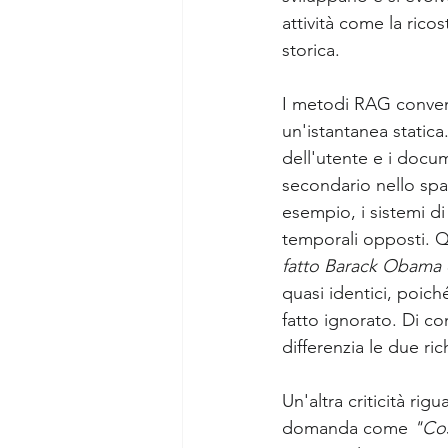
attività come la rico
storica.
I metodi RAG convenz
un'istantanea statica
dell'utente e i docum
secondario nello spa
esempio, i sistemi d
temporali opposti. Q
fatto Barack Obama 
quasi identici, poich
fatto ignorato. Di co
differenzia le due ric
Un'altra criticità rigu
domanda come 
"Co