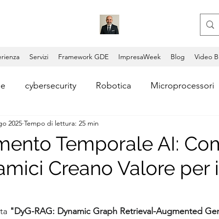
rienza
Servizi
Framework GDE
ImpresaWeek
Blog
Video B
le
cybersecurity
Robotica
Microprocessori
go 2025
Tempo di lettura: 25 min
i
Consulente aziendale
Coding
Copilot
ento Temporale AI: Com
amici Creano Valore per i
Video AI
Lead Generation
Consulenza AI
ntum Computing
Blockchain
Permissionless Bl
ta 
"DyG-RAG: Dynamic Graph Retrieval-Augmented Gene