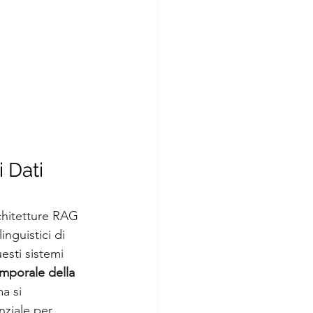
 Dati 
rchitetture RAG 
nguistici di 
esti sistemi 
emporale della 
a si 
ziale per 