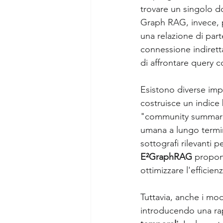
trovare un singolo d
Graph RAG, invece, p
una relazione di part
connessione indiretta
di affrontare query 
Esistono diverse im
costruisce un indice
"community summaries
umana a lungo termin
sottografi rilevanti 
E²GraphRAG
 propon
ottimizzare l'efficienz
Tuttavia, anche i mod
introducendo una rap