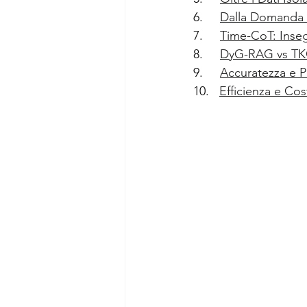
6.     
Dalla Domanda a
7.     
Time-CoT: Inseg
8.     
DyG-RAG vs TKG
9.     
Accuratezza e P
10.   
Efficienza e Cos