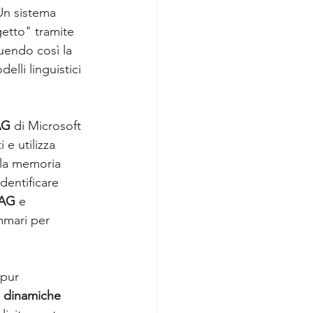
Un sistema 
etto" tramite 
uendo così la 
lli linguistici 
AG
 di Microsoft 
e utilizza 
alla memoria 
dentificare 
RAG
 e 
mmari per 
 pur 
e dinamiche 