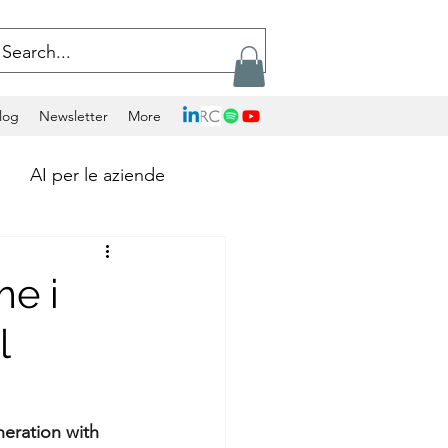
log
Newsletter
More
AI per le aziende
Calcolo Exascale
e i
l
Artificial Intelligence
ockchains
ration with 