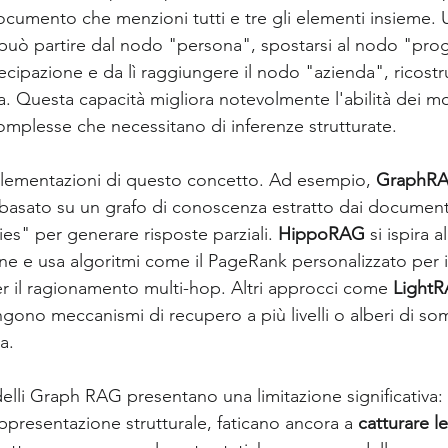
ocumento che menzioni tutti e tre gli elementi insieme. 
uò partire dal nodo "persona", spostarsi al nodo "prog
ecipazione e da lì raggiungere il nodo "azienda", ricostr
. Questa capacità migliora notevolmente l'abilità dei mode
complesse che necessitano di inferenze strutturate.
plementazioni di questo concetto. Ad esempio, 
GraphR
 basato su un grafo di conoscenza estratto dai documenti 
" per generare risposte parziali. 
HippoRAG
 si ispira 
e e usa algoritmi come il PageRank personalizzato per i
per il ragionamento multi-hop. Altri approcci come 
Light
gono meccanismi di recupero a più livelli o alberi di so
a.
elli Graph RAG presentano una limitazione significativa:
presentazione strutturale, faticano ancora a 
catturare l