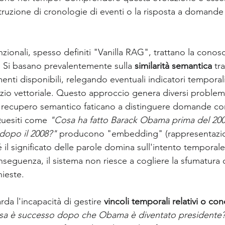
struzione di cronologie di eventi o la risposta a domande 
ionali, spesso definiti "Vanilla RAG", trattano la cono
. Si basano prevalentemente sulla 
similarità semantica
 tr
enti disponibili, relegando eventuali indicatori temporali
zio vettoriale. Questo approccio genera diversi problemi
i recupero semantico faticano a distinguere domande con
uesiti come 
"Cosa ha fatto Barack Obama prima del 20
dopo il 2008?"
 producono "embedding" (rappresentazioni
é il significato delle parole domina sull'intento temporale
nseguenza, il sistema non riesce a cogliere la sfumatura 
hieste.
arda l'incapacità di gestire 
vincoli temporali relativi o con
sa è successo dopo che Obama è diventato presidente