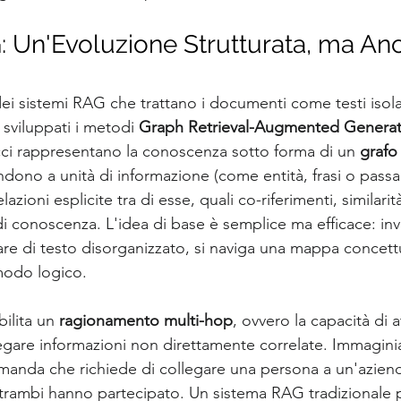
: Un'Evoluzione Strutturata, ma An
 dei sistemi RAG che trattano i documenti come testi isola
i sviluppati i metodi 
Graph Retrieval-Augmented Generat
ci rappresentano la conoscenza sotto forma di un 
grafo
dono a unità di informazione (come entità, frasi o passag
elazioni esplicite tra di esse, quali co-riferimenti, similari
di conoscenza. L'idea di base è semplice ma efficace: inv
are di testo disorganizzato, si naviga una mappa concett
modo logico.
lita un 
ragionamento multi-hop
, ovvero la capacità di a
legare informazioni non direttamente correlate. Immagin
anda che richiede di collegare una persona a un'aziend
ntrambi hanno partecipato. Un sistema RAG tradizionale