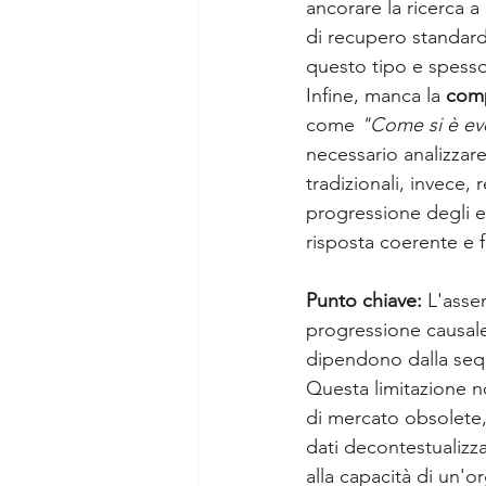
ancorare la ricerca a
di recupero standard
questo tipo e spesso 
Infine, manca la 
comp
come 
"Come si è evo
necessario analizzare
tradizionali, invece,
progressione degli e
risposta coerente e 
Punto chiave:
 L'asse
progressione causal
dipendono dalla sequ
Questa limitazione no
di mercato obsolete, 
dati decontestualizz
alla capacità di un'o