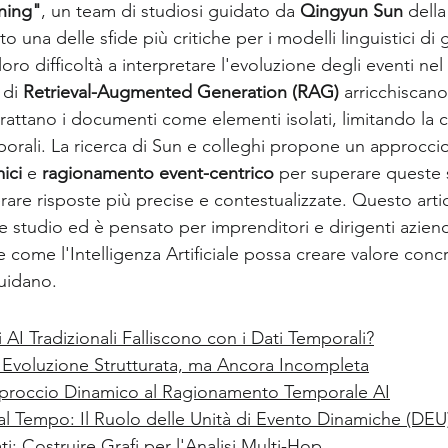
ning"
, un team di studiosi guidato da 
Qingyun Sun
 dell
to una delle sfide più critiche per i modelli linguistici di 
ione social
Industry 5.0
Rassegna Stampa AI
loro difficoltà a interpretare l'evoluzione degli eventi ne
di 
Retrieval-Augmented Generation (RAG)
 arricchiscan
 trattano i documenti come elementi isolati, limitando la
orali. La ricerca di Sun e colleghi propone un approccio
ici
 e 
ragionamento event-centrico
 per superare queste 
re risposte più precise e contestualizzate. Questo artico
le studio ed è pensato per imprenditori e dirigenti aziend
are come l'Intelligenza Artificiale possa creare valore conc
uidano.
 AI Tradizionali Falliscono con i Dati Temporali?
Evoluzione Strutturata, ma Ancora Incompleta
roccio Dinamico al Ragionamento Temporale AI
 al Tempo: Il Ruolo delle Unità di Evento Dinamiche (DEU
ati: Costruire Grafi per l'Analisi Multi-Hop