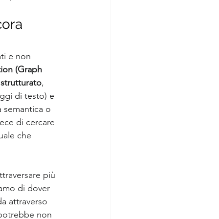
cora 
ti e non 
ion (Graph 
 strutturato
, 
gi di testo) e 
tà semantica o 
ece di cercare 
uale che 
ttraversare più 
iamo di dover 
a attraverso 
 potrebbe non 