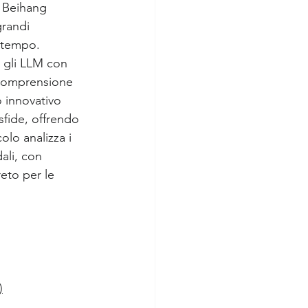
a Beihang 
grandi 
ImpresaWeek
l tempo. 
o gli LLM con 
 comprensione 
 innovativo 
sfide, offrendo 
lo analizza i 
ali, con 
reto per le 
)