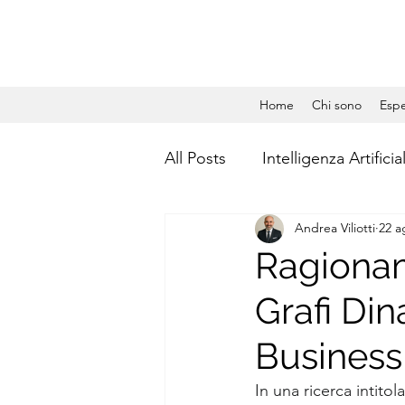
Home
Chi sono
Espe
All Posts
Intelligenza Artificia
Andrea Viliotti
22 a
Gestione Aziendale
Dat
Ragionam
Grafi Din
Social Media Management
Business
Calcolo quantistico
Qua
In una ricerca intitola