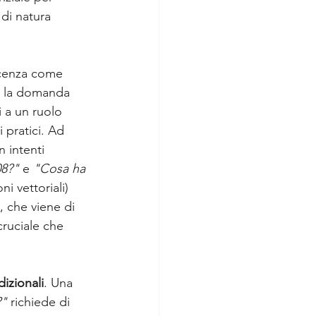
di natura 
scenza come 
a la domanda 
 a un ruolo 
 pratici. Ad 
 intenti 
08?"
 e 
"Cosa ha 
 vettoriali) 
, che viene di 
cruciale che 
dizionali
. Una 
?"
 richiede di 