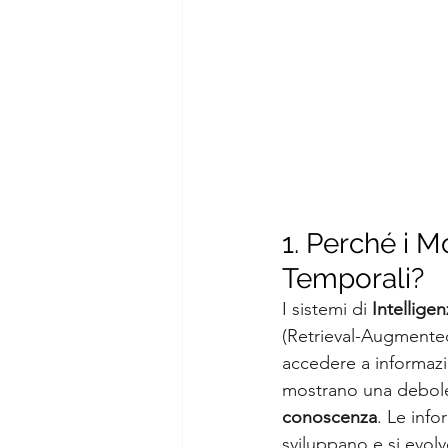
1. Perché i Mo
Temporali?
I sistemi di 
Intelligen
(Retrieval-Augmented
accedere a informazio
mostrano una debolez
conoscenza
. Le inf
sviluppano e si evo