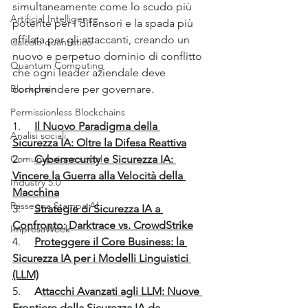
simultaneamente come lo scudo più 
Artificial Intelligence
potente per i difensori e la spada più 
affilata per gli attaccanti, creando un 
Calcolo quantistico
nuovo e perpetuo dominio di conflitto 
Quantum Computing
che ogni leader aziendale deve 
Blockchain
comprendere per governare.
Permissionless Blockchains
1.     
Il Nuovo Paradigma della 
Analisi sociali
Sicurezza IA: Oltre la Difesa Reattiva
Comunicazione social
2.     
Cybersecurity e Sicurezza IA: 
Vincere la Guerra alla Velocità della 
Industry 5.0
Macchina
Rassegna Stampa AI
3.     
Strategie di Sicurezza IA a 
Confronto: Darktrace vs. CrowdStrike
ImpresaWeek
4.     
Proteggere il Core Business: la 
Sicurezza IA per i Modelli Linguistici 
(LLM)
5.     
A
ttacchi Avanzati agli LLM: Nuove 
Frontiere della Sicurezza IA da 