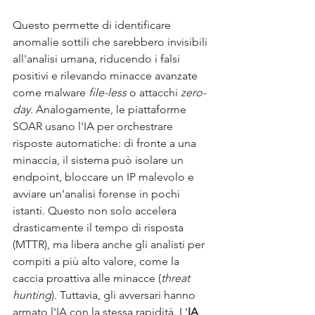
Questo permette di identificare 
anomalie sottili che sarebbero invisibili 
all'analisi umana, riducendo i falsi 
positivi e rilevando minacce avanzate 
come malware 
file-less
 o attacchi 
zero-
day
. Analogamente, le piattaforme 
SOAR usano l'IA per orchestrare 
risposte automatiche: di fronte a una 
minaccia, il sistema può isolare un 
endpoint, bloccare un IP malevolo e 
avviare un'analisi forense in pochi 
istanti. Questo non solo accelera 
drasticamente il tempo di risposta 
(MTTR), ma libera anche gli analisti per 
compiti a più alto valore, come la 
caccia proattiva alle minacce (
threat 
hunting
). Tuttavia, gli avversari hanno 
armato l'IA con la stessa rapidità. L'
IA 