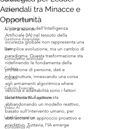
Aziendali tra Minacce e
Robotica
Opportunità
Microprocessori
L'integrazione dell'Intelligenza 
AI per le aziende
Artificiale (IA) nel tessuto della 
Gestione Aziendale
sicurezza globale non rappresenta una 
Dati
semplice evoluzione, ma un cambio di 
paradigma. Questa trasformazione sta 
Consulente aziendale
ridefinendo le fondamenta della 
Coding
protezione di persone, dati e 
infrastrutture, innescando una corsa 
Copilot
agli armamenti algoritmica where 
Calcolo Exascale
velocità e adattabilità sono i fattori 
determinanti. Il settore sta 
Social Media Management
abbandonando un modello reattivo, 
Video AI
basato sull'intervento umano, per 
Lead Generation
abbracciare un approccio proattivo e 
predittivo. Tuttavia, l'IA emerge 
Consulenza AI