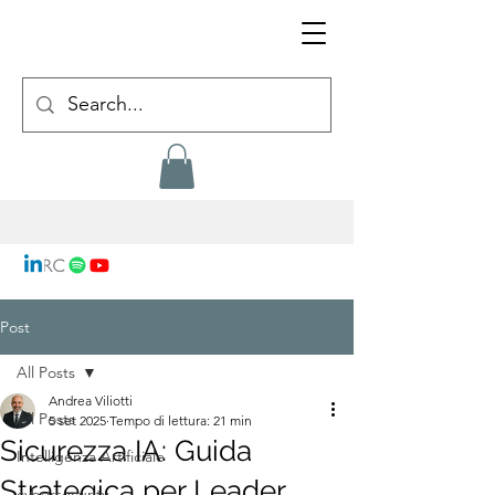
Post
All Posts
Andrea Viliotti
All Posts
5 set 2025
Tempo di lettura: 21 min
Sicurezza IA: Guida
Intelligenza Artificiale
Strategica per Leader
cybersecurity