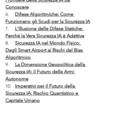
Conoscere
6.     
Difese Algoritmiche: Come 
Funzionano gli Scudi per la Sicurezza IA
7.     
L'Illusione delle Difese Statiche: 
Perché la Vera Sicurezza IA è Adattiva
8.     
Sicurezza IA nel Mondo Fisico: 
Dagli Smart Airport ai Rischi del Bias 
Algoritmico
9.     
La Dimensione Geopolitica della 
Sicurezza IA: il Futuro delle Armi 
Autonome
10.   
Imperativi per il Futuro della 
Sicurezza IA: Rischio Quantistico e 
Capitale Umano