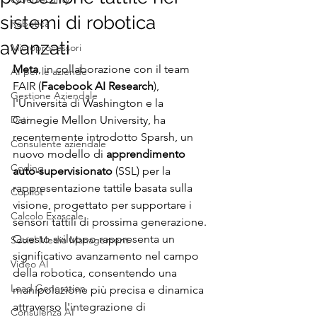
sistemi di robotica
Robotica
avanzati
Microprocessori
Meta
, in collaborazione con il team 
AI per le aziende
FAIR (
Facebook AI Research
), 
Gestione Aziendale
l'Università di Washington e la 
Dati
Carnegie Mellon University, ha 
recentemente introdotto Sparsh, un 
Consulente aziendale
nuovo modello di 
apprendimento 
Coding
auto-supervisionato
 (SSL) per la 
rappresentazione tattile basata sulla 
Copilot
visione, progettato per supportare i 
Calcolo Exascale
sensori tattili di prossima generazione. 
Questo sviluppo rappresenta un 
Social Media Management
significativo avanzamento nel campo 
Video AI
della robotica, consentendo una 
Lead Generation
manipolazione più precisa e dinamica 
attraverso l'integrazione di 
Consulenza AI