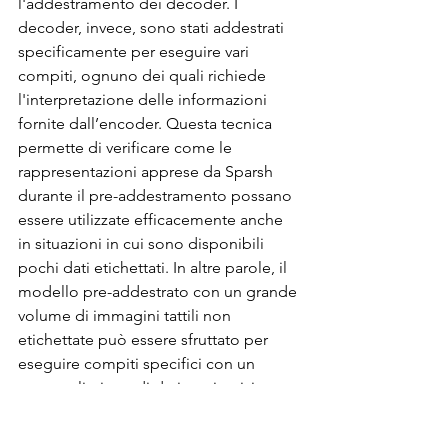
l'addestramento dei decoder. I 
decoder, invece, sono stati addestrati 
specificamente per eseguire vari 
compiti, ognuno dei quali richiede 
l'interpretazione delle informazioni 
fornite dall’encoder. Questa tecnica 
permette di verificare come le 
rappresentazioni apprese da Sparsh 
durante il pre-addestramento possano 
essere utilizzate efficacemente anche 
in situazioni in cui sono disponibili 
pochi dati etichettati. In altre parole, il 
modello pre-addestrato con un grande 
volume di immagini tattili non 
etichettate può essere sfruttato per 
eseguire compiti specifici con un 
numero limitato di dati aggiuntivi 
etichettati, riducendo così la necessità 
di costosi processi di etichettatura 