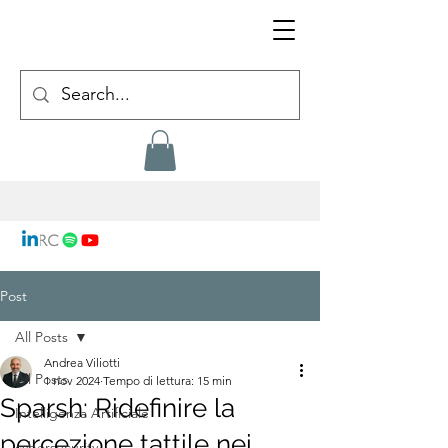
Post
All Posts
Andrea Viliotti
All Posts
1 nov 2024
Tempo di lettura: 15 min
Sparsh: Ridefinire la
Intelligenza Artificiale
percezione tattile nei
cybersecurity