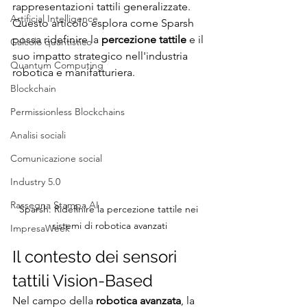
rappresentazioni tattili generalizzate. 
Artificial Intelligence
Questo articolo esplora come Sparsh 
possa ridefinire la 
percezione tattile
 e il 
Calcolo quantistico
suo impatto strategico nell'industria 
Quantum Computing
robotica e manifatturiera.
Blockchain
Permissionless Blockchains
Analisi sociali
Comunicazione social
Industry 5.0
Rassegna Stampa AI
Sparsh: Ridefinire la percezione tattile nei 
sistemi di robotica avanzati
ImpresaWeek
Il contesto dei sensori 
tattili Vision-Based
Nel campo della 
robotica avanzata
, la 