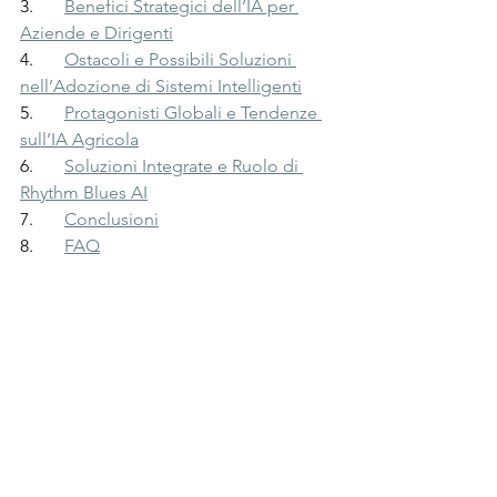
3.       
Benefici Strategici dell’IA per 
Aziende e Dirigenti
4.       
Ostacoli e Possibili Soluzioni 
nell’Adozione di Sistemi Intelligenti
5.       
Protagonisti Globali e Tendenze 
sull’IA Agricola
6.       
Soluzioni Integrate e Ruolo di 
Rhythm Blues AI
7.       
Conclusioni
8.       
FAQ