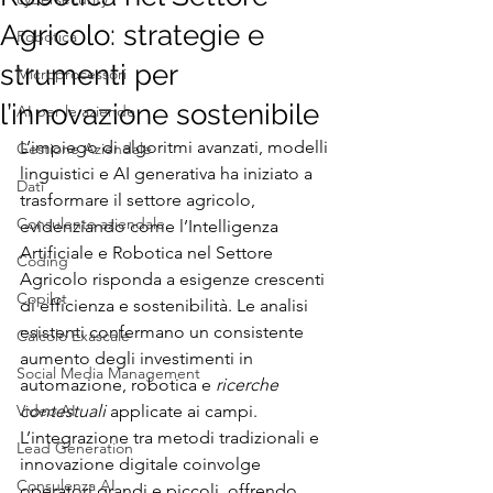
Agricolo: strategie e
Robotica
strumenti per
Microprocessori
l’innovazione sostenibile
AI per le aziende
L’impiego di algoritmi avanzati, modelli 
Gestione Aziendale
linguistici e AI generativa ha iniziato a 
Dati
trasformare il settore agricolo, 
Consulente aziendale
evidenziando come l’Intelligenza 
Artificiale e Robotica nel Settore 
Coding
Agricolo risponda a esigenze crescenti 
Copilot
di efficienza e sostenibilità. Le analisi 
esistenti confermano un consistente 
Calcolo Exascale
aumento degli investimenti in 
Social Media Management
automazione, robotica e 
ricerche 
Video AI
contestuali
 applicate ai campi. 
L’integrazione tra metodi tradizionali e 
Lead Generation
innovazione digitale coinvolge 
Consulenza AI
operatori grandi e piccoli, offrendo 