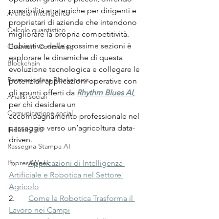
possibilità strategiche per dirigenti e 
Artificial Intelligence
proprietari di aziende che intendono 
Calcolo quantistico
migliorare la propria competitività. 
L’obiettivo delle prossime sezioni è 
Quantum Computing
esplorare le dinamiche di questa 
Blockchain
evoluzione tecnologica e collegare le 
Permissionless Blockchains
potenziali applicazioni operative con 
gli spunti offerti da 
Rhythm Blues AI
, 
Analisi sociali
per chi desidera un 
Comunicazione social
accompagnamento professionale nel 
passaggio verso un’agricoltura data-
Industry 5.0
driven.
Rassegna Stampa AI
ImpresaWeek
1.       
Applicazioni di Intelligenza 
Artificiale e Robotica nel Settore 
Agricolo
2.       
Come la Robotica Trasforma il 
Lavoro nei Campi