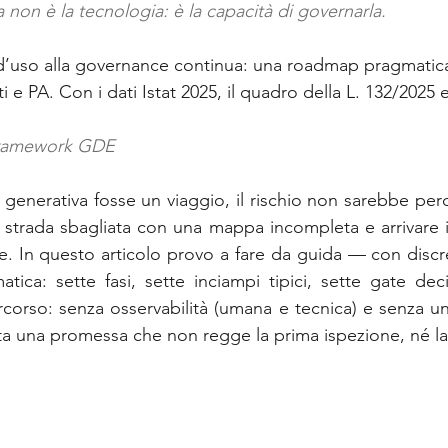
ia non è la tecnologia: è la capacità di governarla.
ione social
Industry 5.0
Rassegna Stampa AI
i d’uso alla governance continua: una roadmap pragmatic
i e PA. Con i dati Istat 2025, il quadro della L. 132/2025 e
Framework GDE
 generativa fosse un viaggio, il rischio non sarebbe perd
 strada sbagliata con una mappa incompleta e arrivare 
e. In questo articolo provo a fare da guida — con disc
ca: sette fasi, sette inciampi tipici, sette gate decis
ercorso: senza osservabilità (umana e tecnica) e senza un
ta una promessa che non regge la prima ispezione, né la 