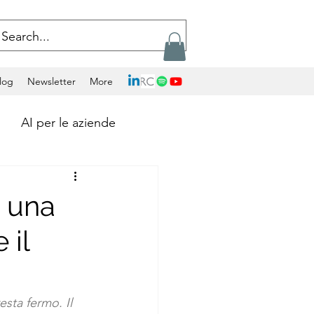
log
Newsletter
More
AI per le aziende
Calcolo Exascale
: una
 il
Artificial Intelligence
ockchains
esta fermo. Il 