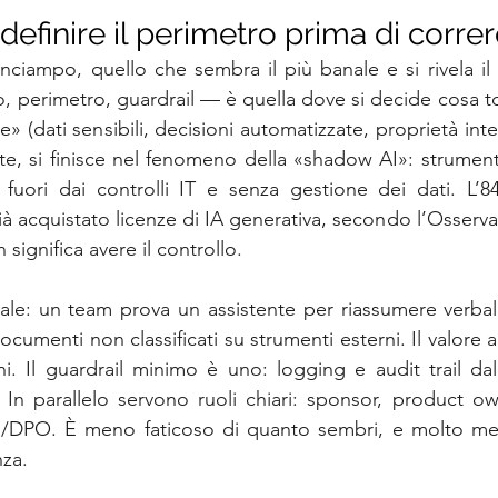
definire il perimetro prima di corre
nciampo, quello che sembra il più banale e si rivela il 
 perimetro, guardrail — è quella dove si decide cosa to
e» (dati sensibili, decisioni automatizzate, proprietà intel
ite, si finisce nel fenomeno della «shadow AI»: strumenti
 fuori dai controlli IT e senza gestione dei dati. L’8
ià acquistato licenze di IA generativa, secondo l’Osserva
significa avere il controllo.
le: un team prova un assistente per riassumere verbali
ocumenti non classificati su strumenti esterni. Il valore arr
ni. Il guardrail minimo è uno: logging e audit trail da
n parallelo servono ruoli chiari: sponsor, product own
al/DPO. È meno faticoso di quanto sembri, e molto me
nza.