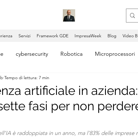
rienza
Servizi
Framework GDE
ImpresaWeek
Blog
Video B
le
cybersecurity
Robotica
Microprocessori
eb
Tempo di lettura: 7 min
i
Consulente aziendale
Coding
Copilot
enza artificiale in azienda
sette fasi per non perdere
Video AI
Lead Generation
Consulenza AI
ntum Computing
Blockchain
Permissionless Bl
dell’IA è raddoppiata in un anno, ma l’83% delle imprese r