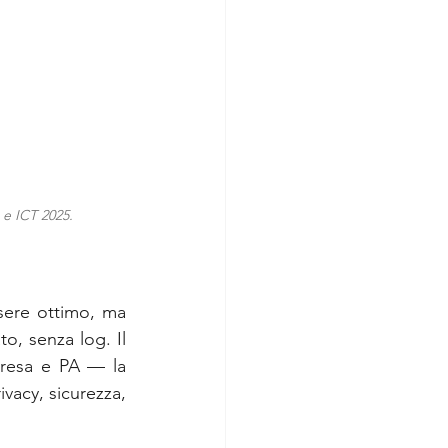
 e ICT 2025.
ere ottimo, ma 
o, senza log. Il 
mpresa e PA — la 
vacy, sicurezza, 