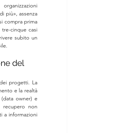
rganizzazioni 
 di più», assenza 
si compra prima 
 tre-cinque casi 
crivere subito un 
ile.
one del 
ei progetti. La 
ento e la realtà 
à (data owner) e 
: recupero non 
ti a informazioni 