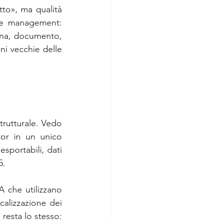
to», ma qualità 
ge management: 
gina, documento, 
i vecchie delle 
trutturale. Vedo 
or in un unico 
portabili, dati 
5.
A che utilizzano 
calizzazione dei 
 resta lo stesso: 