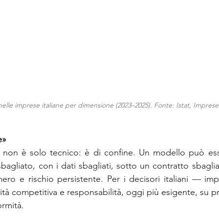
elle imprese italiane per dimensione (2023–2025). Fonte: Istat, Imprese
e»
e non è solo tecnico: è di confine. Un modello può ess
agliato, con i dati sbagliati, sotto un contratto sbagliat
imero e rischio persistente. Per i decisori italiani — i
ità competitiva e responsabilità, oggi più esigente, su pri
rmità.