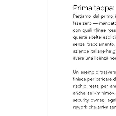
Prima tappa: 
Partiamo dal primo i
fase zero — mandato,
con quali «linee ross
queste scelte esplic
senza tracciamento,
aziende italiane ha g
avere una licenza non 
Un esempio trasversa
finisce per caricare d
rischio resta per an
anche se «minimo». I
security owner, leg
rework che arriva se