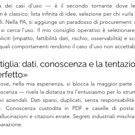
 dei casi d’uso — è il secondo tornante dove le o
 è classico: lista infinita di idee, selezione per chi «urla
bili. Nella PA, si aggiunge un paradosso di procurement: 
si cerca l’uso. Il mio consiglio operativo è selezionare
iciti (impatto, fattibilità dati, rischio, osservabilità) e s
: quali comportamenti rendono il caso d’uso non accettab
ttiglia: dati, conoscenza e la tentazi
erfetto»
dove, nella mia esperienza, si blocca la maggior parte d
cenza — rivela la distanza tra l’entusiasmo per lo strum
vi aziendali. Dati sparsi, duplicati, senza responsabilit
one. Conoscenza custodita in PDF e caselle di posta
 allucinazioni e citazioni errate. Segreti industriali mischia
parazione.