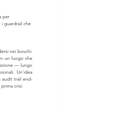
ImpresaWeek
a per 
 i guardrail che 
ersi nei boschi: 
in un luogo che 
rezione — lungo 
ionali. Un’idea 
 audit trail end-
prima crisi.