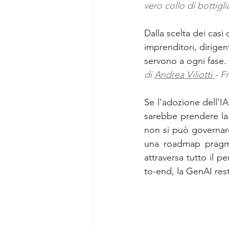
vero collo di bottigl
Analisi sociali
Comunicaz
Dalla scelta dei cas
imprenditori, dirigent
servono a ogni fase.
di 
Andrea Viliotti 
- 
Se l’adozione dell’IA
sarebbe prendere la
non si può governar
una roadmap pragmati
attraversa tutto il p
to-end, la GenAI res