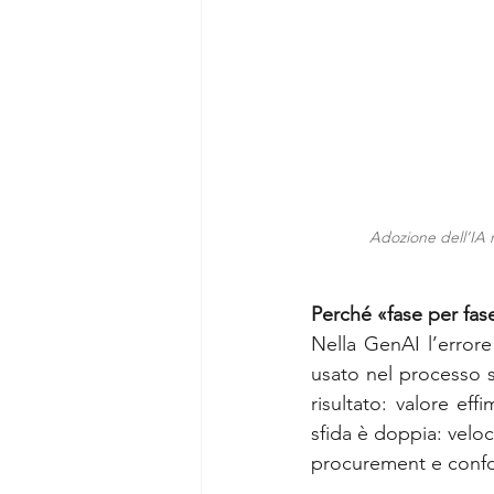
Adozione dell’IA n
Perché «fase per fas
Nella GenAI l’error
usato nel processo sb
risultato: valore eff
sfida è doppia: veloc
procurement e confo