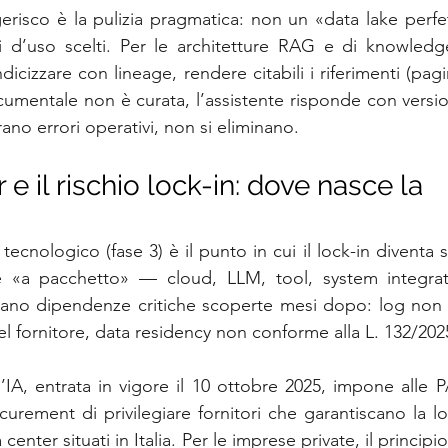
gerisco è la pulizia pragmatica: non un «data lake perfet
asi d’uso scelti. Per le architetture RAG e di knowled
indicizzare con lineage, rendere citabili i riferimenti (pa
cumentale non è curata, l’assistente risponde con version
ano errori operativi, non si eliminano.
 e il rischio lock-in: dove nasce la 
 tecnologico (fase 3) è il punto in cui il lock-in diventa s
e «a pacchetto» — cloud, LLM, tool, system integrat
ano dipendenze critiche scoperte mesi dopo: log non es
 del fornitore, data residency non conforme alla L. 132/202
l’IA, entrata in vigore il 10 ottobre 2025, impone alle P
urement di privilegiare fornitori che garantiscano la lo
 center situati in Italia. Per le imprese private, il principio