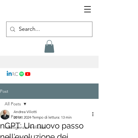
Post
All Posts
Andrea Viliotti
All Posts
20 ott 2024
Tempo di lettura: 13 min
nGPT: Un nuovo passo
Intelligenza Artificiale
nell'evoluzione dei
cybersecurity