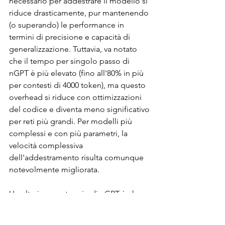
necessario per addestrare il modello si 
riduce drasticamente, pur mantenendo 
(o superando) le performance in 
termini di precisione e capacità di 
generalizzazione. Tuttavia, va notato 
che il tempo per singolo passo di 
nGPT è più elevato (fino all'80% in più 
per contesti di 4000 token), ma questo 
overhead si riduce con ottimizzazioni 
del codice e diventa meno significativo 
per reti più grandi. Per modelli più 
complessi e con più parametri, la 
velocità complessiva 
dell'addestramento risulta comunque 
notevolmente migliorata.
Un ulteriore vantaggio di nGPT è che, 
richiedendo meno iterazioni per 
ottenere gli stessi risultati, riduce 