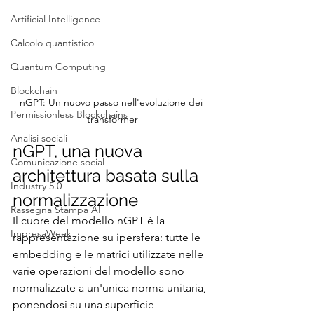
Artificial Intelligence
Calcolo quantistico
Quantum Computing
Blockchain
nGPT: Un nuovo passo nell'evoluzione dei 
Permissionless Blockchains
transformer
Analisi sociali
nGPT, una nuova 
Comunicazione social
architettura basata sulla 
Industry 5.0
normalizzazione
Rassegna Stampa AI
Il cuore del modello nGPT è la 
ImpresaWeek
rappresentazione su ipersfera: tutte le 
embedding e le matrici utilizzate nelle 
varie operazioni del modello sono 
normalizzate a un'unica norma unitaria, 
ponendosi su una superficie 