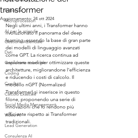
transformer
Robotica
Aggiornamento:
24 ott 2024
Microprocessori
Negli ultimi anni, i Transformer hanno 
AI per le aziende
rivoluzionato il panorama del deep 
learning, essendo la base di gran parte 
Gestione Aziendale
dei modelli di linguaggio avanzati 
Dati
come GPT. La ricerca continua ad 
esplorare modi per ottimizzare queste 
Consulente aziendale
architetture, migliorandone l'efficienza 
Coding
e riducendo i costi di calcolo. Il 
Copilot
modello nGPT (Normalized 
Transformer) si inserisce in questo 
Calcolo Exascale
filone, proponendo una serie di 
Social Media Management
innovazioni che lo rendono più 
efficiente rispetto ai Transformer 
Video AI
tradizionali.
Lead Generation
Consulenza AI