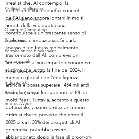
irrealistiche. Al contempo, la 
Artificial Intelligence
percezione che i benefici concreti 
dell'AI siano ancora lontani in molti 
Calcolo quantistico
ambiti della vita quotidiana 
Quantum Computing
contribuisce a un crescente senso di 
Blockchain
incertezza e impazienza. Si parla 
spesso di un futuro radicalmente 
Permissionless Blockchains
trasformato dall'AI, con previsioni 
Analisi sociali
ambiziose sul suo impatto economico: 
si stima che, entro la fine del 2024, il 
Comunicazione social
mercato globale dell'intelligenza 
Industry 5.0
artificiale possa superare i 454 miliardi 
di dollari, una cifra superiore al PIL di 
Rassegna Stampa AI
molti Paesi. Tuttavia, accanto a questo 
ImpresaWeek
potenziale, vi sono proiezioni meno 
ottimistiche: si prevede che entro il 
2025 circa il 30% dei progetti di AI 
generativa potrebbe essere 
abbandonato dopo la fase di proof-of-