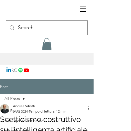
Post
All Posts
Andrea Viliotti
All Posts
6 ott 2024
Tempo di lettura: 12 min
Scetticismo costruttivo
Intelligenza Artificiale
sull'intelligenza artificiale
cybersecurity