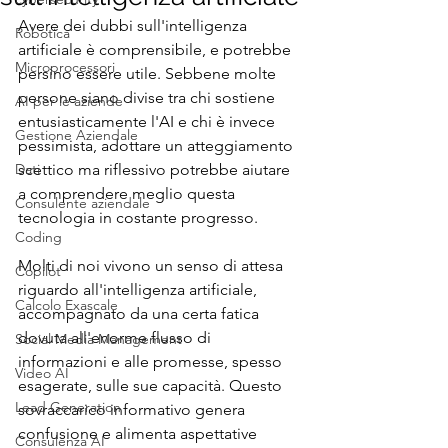
Avere dei dubbi sull'intelligenza 
Robotica
artificiale è comprensibile, e potrebbe 
Microprocessori
persino essere utile. Sebbene molte 
persone siano divise tra chi sostiene 
AI per le aziende
entusiasticamente l'AI e chi è invece 
Gestione Aziendale
pessimista, adottare un atteggiamento 
Dati
scettico ma riflessivo potrebbe aiutare 
a comprendere meglio questa 
Consulente aziendale
tecnologia in costante progresso.
Coding
Molti di noi vivono un senso di attesa 
Copilot
riguardo all'intelligenza artificiale, 
Calcolo Exascale
accompagnato da una certa fatica 
dovuta all'enorme flusso di 
Social Media Management
informazioni e alle promesse, spesso 
Video AI
esagerate, sulle sue capacità. Questo 
Lead Generation
sovraccarico informativo genera 
confusione e alimenta aspettative 
Consulenza AI