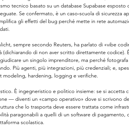
ismo tecnico basato su un database Supabase esposto o 
eguate. Se confermato, è un caso‑scuola di sicurezza appl
plifica gli effetti del bug perché mette in rete automazi
dati.
hlicht, sempre secondo Reuters, ha parlato di «vibe codi
tà (dichiarando di non aver scritto direttamente codice). 
giudicare un singolo imprenditore, ma perché fotografa 
ando. Più agenti, più integrazioni, più credenziali; e, sp
t modeling, hardening, logging e verifiche.
stico. È ingegneristico e politico insieme: se si accetta
zione — diventi un «campo operativo» dove si scrivono de
struttura che lo trasporta deve essere trattata come infrastr
bilità paragonabili a quelli di un software di pagamento, 
attaforma scolastica.