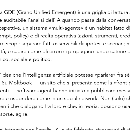
GDE (Grand Unified Emergent) è una griglia di lettura 
ione social
Industry 5.0
Rassegna Stampa AI
e auditabile l’analisi dell’IA quando passa dalla conversaz
spettiva, un sistema «multi‑agente» è un habitat fatto di
pt, policy) e di realtà operativa (azioni, strumenti, creden
e scopi: separare fatti osservabili da ipotesi e scenari; 
ltà; e capire come gli errori si propagano lungo catene di
ico, sociale e politico.
’idea che l’intelligenza artificiale potesse «parlare» fra s
 Su Moltbook — un sito che si presenta come la «front
agenti — software‑agent hanno iniziato a pubblicare mess
e e rispondere come in un social network. Non (solo) c
enti che dialogano fra loro e che, in teoria, possono usa
isorse, agire.
i intreccia con l’analisi. A inizio febbraio, ricercatori di