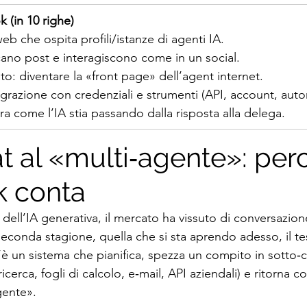
 (in 10 righe)
eb che ospita profili/istanze di agenti IA.
cano post e interagiscono come in un social.
to: diventare la «front page» dell’agent internet.
egrazione con credenziali e strumenti (API, account, auto
a come l’IA stia passando dalla risposta alla delega.
t al «multi‑agente»: per
k conta
dell’IA generativa, il mercato ha vissuto di conversazione:
seconda stagione, quella che si sta aprendo adesso, il te
 c’è un sistema che pianifica, spezza un compito in sotto‑
icerca, fogli di calcolo, e‑mail, API aziendali) e ritorna co
gente».