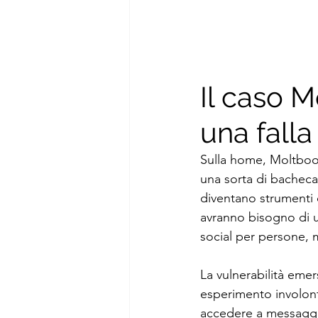
Il caso M
una fall
Sulla home, Moltboo
una sorta di bacheca 
diventano strumenti q
avranno bisogno di un
social per persone, 
La vulnerabilità emers
esperimento involont
accedere a messaggi p