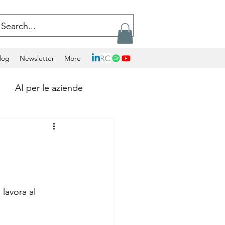
log
Newsletter
More
AI per le aziende
Calcolo Exascale
Artificial Intelligence
lavora al 
ockchains