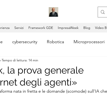
rienza
Servizi
Framework GDE
ImpresaWeek
Blog
Video B
le
cybersecurity
Robotica
Microprocessori
b
Tempo di lettura: 14 min
i
Consulente aziendale
Coding
Copilot
, la prova generale
ernet degli agenti»
Video AI
Lead Generation
Consulenza AI
aforma nata in fretta e le domande (scomode) sull’IA che 
ntum Computing
Blockchain
Permissionless Bl