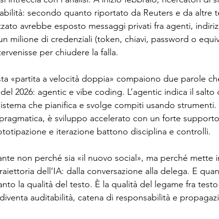
bilità: secondo quanto riportato da Reuters e da altre t
zato avrebbe esposto messaggi privati fra agenti, indirizz
 un milione di credenziali (token, chiavi, password o equiv
tervenisse per chiudere la falla.
ta «partita a velocità doppia» compaiono due parole ch
 del 2026: agentic e vibe coding. L’agentic indica il salto
istema che pianifica e svolge compiti usando strumenti. I
ù pragmatica, è sviluppo accelerato con un forte supporto
totipazione e iterazione battono disciplina e controlli.
nte non perché sia «il nuovo social», ma perché mette 
raiettoria dell’IA: dalla conversazione alla delega. E quan
to la qualità del testo. È la qualità del legame fra testo 
iventa auditabilità, catena di responsabilità e propagazi