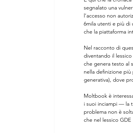
segnalato una vulnera
l’accesso non autoriz
6mila utenti e più di
che la piattaforma in
Nel racconto di ques
diventando il lessico
che genera testo al s
nella definizione pi
generativa), dove pro
Moltbook è interessa
i suoi inciampi — la t
problema non è soltan
che nel lessico GDE d