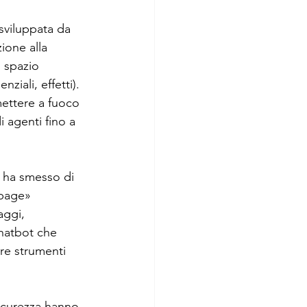
sviluppata da 
ImpresaWeek
ione alla 
 spazio 
ziali, effetti). 
mettere a fuoco 
 agenti fino a 
é ha smesso di 
 page» 
aggi, 
hatbot che 
re strumenti 
 sicurezza hanno 