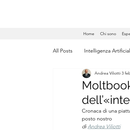
Home
Chi sono
Espe
All Posts
Intelligenza Artificia
Andrea Viliotti
3 fe
Gestione Aziendale
Dat
Moltbook
dell’«int
Social Media Management
Cronaca di una piatt
posto nostro
Calcolo quantistico
Qua
di 
Andrea Viliotti