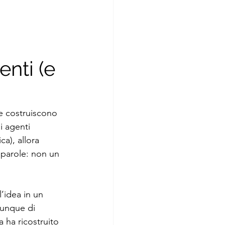
nti (e 
e costruiscono 
i agenti 
a), allora 
 parole: non un 
l’idea in un 
iunque di 
 ha ricostruito 