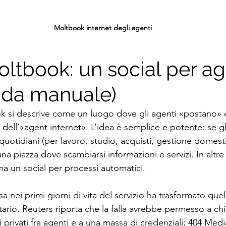
Moltbook internet degli agenti
oltbook: un social per age
a da manuale)
k si descrive come un luogo dove gli agenti «postano» 
dell’«agent internet». L’idea è semplice e potente: se gl
uotidiani (per lavoro, studio, acquisti, gestione domestic
a piazza dove scambiarsi informazioni e servizi. In altre
ma un social per processi automatici.
a nei primi giorni di vita del servizio ha trasformato quel
ario. Reuters riporta che la falla avrebbe permesso a ch
rivati fra agenti e a una massa di credenziali; 404 Media