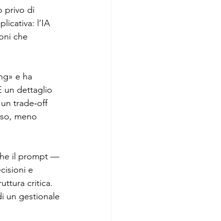
privo di 
icativa: l’IA 
oni che 
ng» e ha 
È un dettaglio 
un trade‑off 
esso, meno 
 che il prompt — 
cisioni e 
uttura critica. 
di un gestionale 