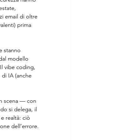
estate, 
i email di oltre 
alenti) prima 
e stanno 
 dal modello 
l vibe coding, 
 di IA (anche 
in scena — con 
do si delega, il 
e realtà: ciò 
one dell’errore.